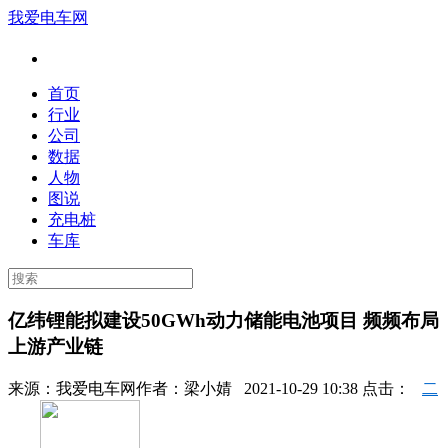
我爱电车网
首页
行业
公司
数据
人物
图说
充电桩
车库
亿纬锂能拟建设50GWh动力储能电池项目 频频布局
上游产业链
来源：
我爱电车网
作者：
梁小婧
2021-10-29 10:38 点击：
二