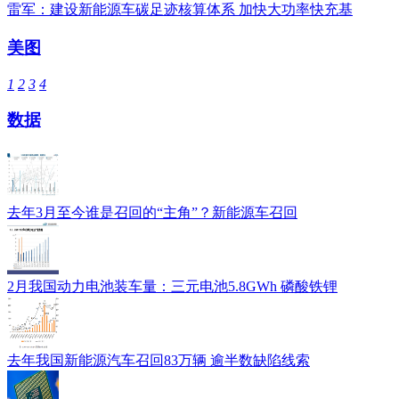
雷军：建设新能源车碳足迹核算体系 加快大功率快充基
美图
1
2
3
4
数据
去年3月至今谁是召回的“主角”？新能源车召回
2月我国动力电池装车量：三元电池5.8GWh 磷酸铁锂
去年我国新能源汽车召回83万辆 逾半数缺陷线索