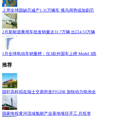
上周全球因缺芯减产1.31万辆车 俄乌局势或加剧芯
2月新能源乘用车批发销量达31.7万辆 出口4.53万辆
1月全球电动车销量榜：仅3款外国车上榜 Model 3跌
推荐
国轩高科拟在瑞士交易所发行GDR 加快动力电池全
国家电投黄河流域氢能产业基地项目开工 总投资