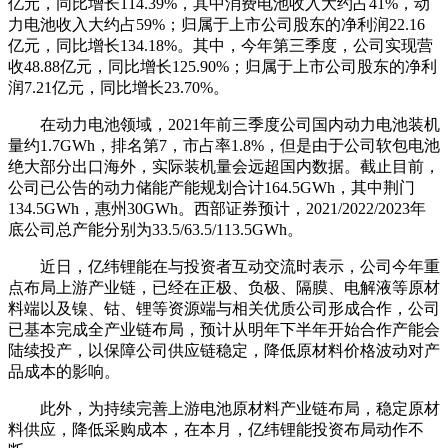
亿元，同比增长114.39%，其中消费电池收入大约占41%，动
力电池收入大约占59%；归属于上市公司股东的净利润22.16
亿元，同比增长134.18%。其中，今年第三季度，公司实现营
收48.88亿元，同比增长125.90%；归属于上市公司股东的净利
润7.21亿元，同比增长23.70%。
在动力电池领域，2021年前三季度公司国内动力电池装机
量约1.7GWh，排名第7，市占率1.8%，但是由于公司软包电池
绝大部分出口海外，实际装机量会远超国内数据。截止目前，
公司已公告的动力储能产能规划合计164.5GWh，其中荆门
134.5GWh，惠州30GWh。西部证券预计，2021/2022/2023年
底公司总产能分别为33.5/63.5/113.5GWh。
近日，亿纬锂能在与投资者互动交流时表示，公司今年重
点布局上游产业链，已经在正极、负极、隔膜、电解液等原材
料端以及镍、钴、锂等资源端与相关优质公司形成合作，公司
已基本完成全产业链布局，预计从明年下半年开始合作产能会
陆续投产，以保障公司供应链稳定，降低原材料价格波动对产
品成本的影响。
此外，为持续完善上游电池原材料产业链布局，稳定原材
料供应，降低采购成本，在本月，亿纬锂能投资布局动作不