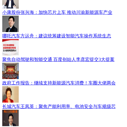
小康股份张兴海：加快芯片上车 推动川渝新能源车产业
哪吒汽车方运舟：建议统筹建设智能汽车操作系统生态
聚焦自动驾驶和智能交通 百度创始人李彦宏提交3大提案
政府工作报告：继续支持新能源汽车消费！车圈大佬两会
长城汽车王凤英：聚焦产能利用率、电池安全与车规级芯