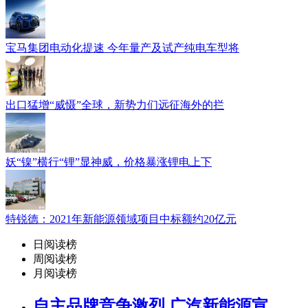
宝马集团电动化提速 今年量产及试产纯电车型将
出口猛增“威慑”全球，新势力们远征海外的拦
妖“镍”横行“锂”显神威，价格暴涨锂电上下
特锐德：2021年新能源领域项目中标额约20亿元
日阅读榜
周阅读榜
月阅读榜
自主品牌竞争激烈 广汽新能源宣