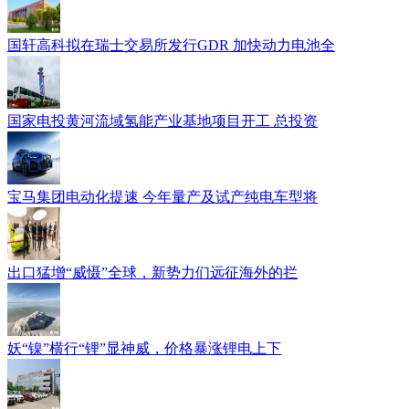
国轩高科拟在瑞士交易所发行GDR 加快动力电池全
国家电投黄河流域氢能产业基地项目开工 总投资
宝马集团电动化提速 今年量产及试产纯电车型将
出口猛增“威慑”全球，新势力们远征海外的拦
妖“镍”横行“锂”显神威，价格暴涨锂电上下