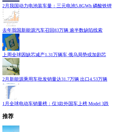
2月我国动力电池装车量：三元电池5.8GWh 磷酸铁锂
去年我国新能源汽车召回83万辆 逾半数缺陷线索
上周全球因缺芯减产1.31万辆车 俄乌局势或加剧芯
2月新能源乘用车批发销量达31.7万辆 出口4.53万辆
1月全球电动车销量榜：仅3款外国车上榜 Model 3跌
推荐