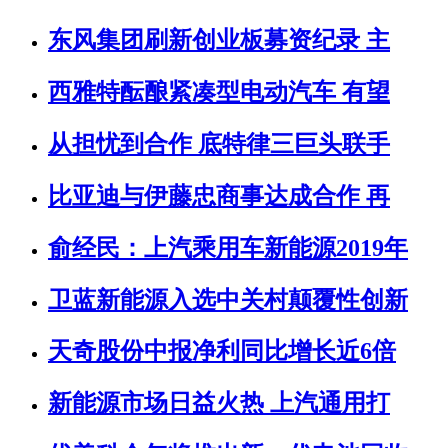
东风集团刷新创业板募资纪录 主
西雅特酝酿紧凑型电动汽车 有望
从担忧到合作 底特律三巨头联手
比亚迪与伊藤忠商事达成合作 再
俞经民：上汽乘用车新能源2019年
卫蓝新能源入选中关村颠覆性创新
天奇股份中报净利同比增长近6倍
新能源市场日益火热 上汽通用打