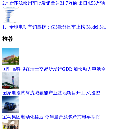
2月新能源乘用车批发销量达31.7万辆 出口4.53万辆
1月全球电动车销量榜：仅3款外国车上榜 Model 3跌
推荐
国轩高科拟在瑞士交易所发行GDR 加快动力电池全
国家电投黄河流域氢能产业基地项目开工 总投资
宝马集团电动化提速 今年量产及试产纯电车型将