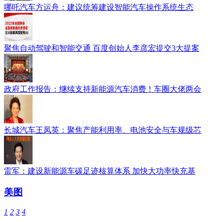
哪吒汽车方运舟：建议统筹建设智能汽车操作系统生态
聚焦自动驾驶和智能交通 百度创始人李彦宏提交3大提案
政府工作报告：继续支持新能源汽车消费！车圈大佬两会
长城汽车王凤英：聚焦产能利用率、电池安全与车规级芯
雷军：建设新能源车碳足迹核算体系 加快大功率快充基
美图
1
2
3
4