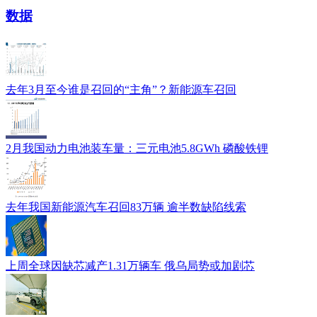
数据
去年3月至今谁是召回的“主角”？新能源车召回
2月我国动力电池装车量：三元电池5.8GWh 磷酸铁锂
去年我国新能源汽车召回83万辆 逾半数缺陷线索
上周全球因缺芯减产1.31万辆车 俄乌局势或加剧芯