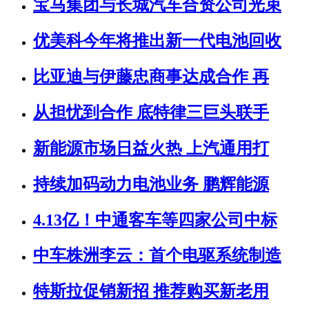
宝马集团与长城汽车合资公司光束
优美科今年将推出新一代电池回收
比亚迪与伊藤忠商事达成合作 再
从担忧到合作 底特律三巨头联手
新能源市场日益火热 上汽通用打
持续加码动力电池业务 鹏辉能源
4.13亿！中通客车等四家公司中标
中车株洲李云：首个电驱系统制造
特斯拉促销新招 推荐购买新老用