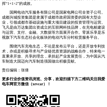
挥“1+1>2”的成效。
国网电动汽车服务有限公司是国家电网公司全资子公司。
成都兴城投资集团是隶属于成都市政府国资委的国有大型企
业，引领成都市基础设施与重大项目建设的投资管理与运营。
飞凡是由万达集团出资成立的互联网科技品牌，在充电桩建设
与运营、支付、金融、大数据等方面展开合作。零派乐享是乐
视旗下汽车生态社会化板块的电动汽车分时租赁服务平台。
围绕汽车充电生态，不论是发布云平台，还是开放专利技
术，亦或是积极寻求与产业链优质资源的战略合作，特来电一
直秉承开放、共享的理念，承担起产业发展责任，为中国从汽
车制造大国迈向汽车制造强国做出积极贡献。
责任编辑：张倩
更多行业价值资讯浏览、分享，欢迎扫描下方二维码关注我爱
电车网官方微信（xevcar）！