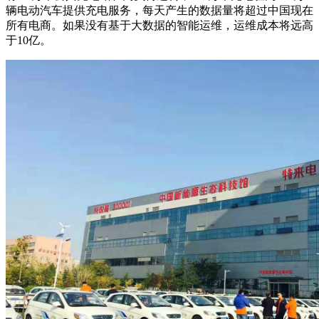
辆电动汽车提供充电服务，每天产生的数据量将超过中国现在
所有电商。如果没有基于大数据的智能运维，运维成本将远高
于10亿。