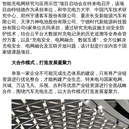
智能充电网研究与应用示范”项目启动会在特来电召开，该项
目由特锐德作为承担单位，和华北电力大学、中国汽车技术研
究中心、郑州宇通客车股份有限公司、重庆长安新能源汽车有
限公司、天津力神电池股份有限公司、宁德时代新能源科技股
份有限公司6家单位共同承担，通过研究充电设施主动安全防
护技术，结合云平台大数据对充电记录的历史追溯等全寿命管
控方案，以及“充电安全、电网融合、数据互通”，全方位解决
充电安全、电网融合及互联开放问题，该计划是行业内首个国
家级课题项目。
大合作模式，打造发展凝聚力
单靠一家企业不可能完成生态体系的建设，只有将产业链
资源进行优化整合，才能构建产业生态。特来电与国家电网、
兴城、万达飞凡、乐视、吉利等优质产业链资源进行全面战略
合作，围绕汽车充电生态，以大合作模式打造发展凝聚力。