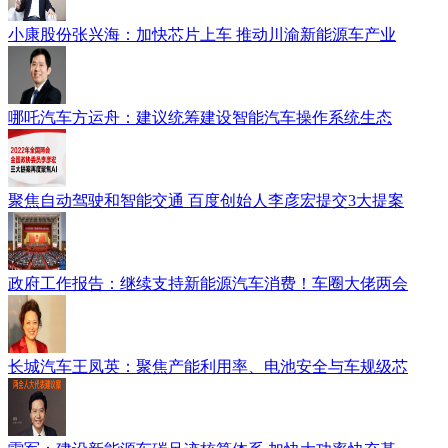
小康股份张兴海：加快芯片上车 推动川渝新能源车产业
哪吒汽车方运舟：建议统筹建设智能汽车操作系统生态
聚焦自动驾驶和智能交通 百度创始人李彦宏提交3大提案
政府工作报告：继续支持新能源汽车消费！车圈大佬两会
长城汽车王凤英：聚焦产能利用率、电池安全与车规级芯