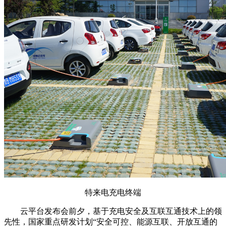
特来电充电终端
云平台发布会前夕，基于充电安全及互联互通技术上的领
先性，国家重点研发计划“安全可控、能源互联、开放互通的