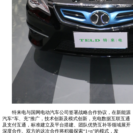
特来电与国网电动汽车公司签署战略合作协议，在新能源
汽车“车、充”推广，技术创新及模式创新，充电数据互联互通
及支付互通，标准建立及平台搭建、团队优势互补等领域展开
深度合作。双方的这次合作将积极探索“1+n”的模式，发