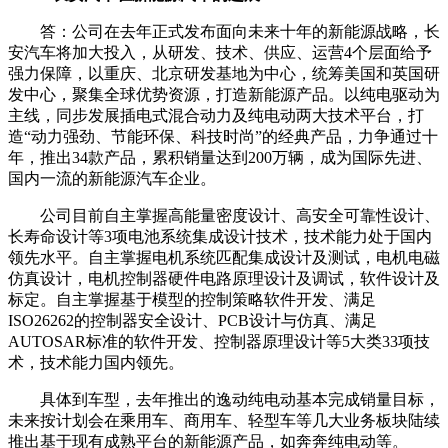
答：公司在去年正式发布面向未来十年的新能源战略，长
安汽车将加大投入，从研发、技术、供应、运营4个层面给予
强力保障，以重庆、北京研发基地为中心，统筹美国和英国研
发中心，聚集全球优势资源，打造新能源产品。以纯电驱动为
主线，同步发展插电式混合动力及纯电动两大技术平台，打
造“动力强劲、节能环保、科技时尚”的经典产品，力争通过十
年，推出34款产品，累积销量达到200万辆，成为国际先进、
国内一流的新能源汽车企业。
公司目前自主掌握高能量密度设计、高安全可靠性设计、
长寿命设计等3项电池系统集成设计技术，技术能力处于国内
领先水平。自主掌握电机系统匹配集成设计及测试，电机电磁
仿真设计，电机控制器硬件电路原理设计及调试，软件设计及
标定。自主掌握基于模型的控制策略软件开发、满足
ISO26262的控制器安全设计、PCB设计与仿真、满足
AUTOSAR标准的软件开发、控制器原理设计等5大类33项技
术，技术能力国内领先。
具体到车型，去年推出的逸动纯电动基本完成销量目标，
未来按计划会在乘用车、商用车、轻型车等几大业务板块陆续
推出基于现有成熟平台的新能源产品，如奔奔纯电动等。