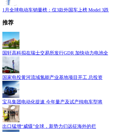
1月全球电动车销量榜：仅3款外国车上榜 Model 3跌
推荐
国轩高科拟在瑞士交易所发行GDR 加快动力电池全
国家电投黄河流域氢能产业基地项目开工 总投资
宝马集团电动化提速 今年量产及试产纯电车型将
出口猛增“威慑”全球，新势力们远征海外的拦