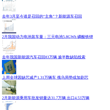
去年3月至今谁是召回的“主角”？新能源车召回
2月我国动力电池装车量：三元电池5.8GWh 磷酸铁锂
去年我国新能源汽车召回83万辆 逾半数缺陷线索
上周全球因缺芯减产1.31万辆车 俄乌局势或加剧芯
2月新能源乘用车批发销量达31.7万辆 出口4.53万辆