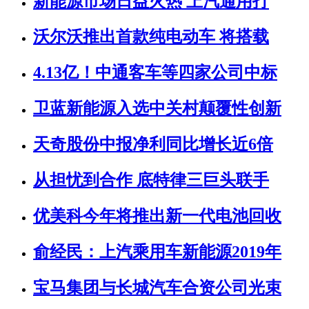
新能源市场日益火热 上汽通用打
沃尔沃推出首款纯电动车 将搭载
4.13亿！中通客车等四家公司中标
卫蓝新能源入选中关村颠覆性创新
天奇股份中报净利同比增长近6倍
从担忧到合作 底特律三巨头联手
优美科今年将推出新一代电池回收
俞经民：上汽乘用车新能源2019年
宝马集团与长城汽车合资公司光束