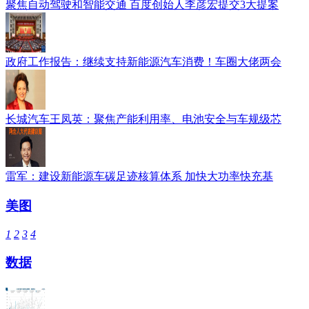
聚焦自动驾驶和智能交通 百度创始人李彦宏提交3大提案
政府工作报告：继续支持新能源汽车消费！车圈大佬两会
长城汽车王凤英：聚焦产能利用率、电池安全与车规级芯
雷军：建设新能源车碳足迹核算体系 加快大功率快充基
美图
1
2
3
4
数据