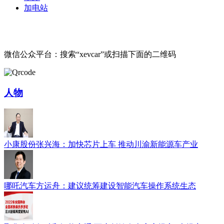
加电站
微信公众平台：搜索“xevcar”或扫描下面的二维码
人物
小康股份张兴海：加快芯片上车 推动川渝新能源车产业
哪吒汽车方运舟：建议统筹建设智能汽车操作系统生态