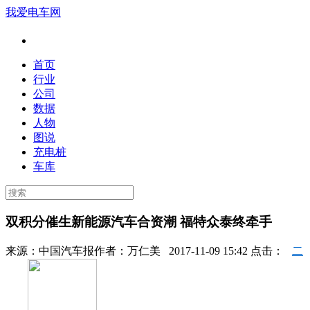
我爱电车网
首页
行业
公司
数据
人物
图说
充电桩
车库
双积分催生新能源汽车合资潮 福特众泰终牵手
来源：
中国汽车报
作者：
万仁美
2017-11-09 15:42 点击：
二