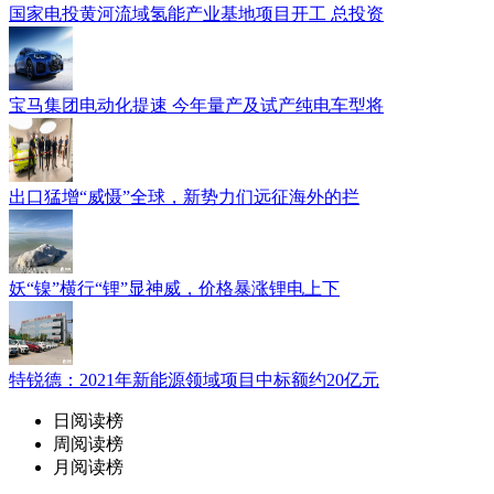
国家电投黄河流域氢能产业基地项目开工 总投资
宝马集团电动化提速 今年量产及试产纯电车型将
出口猛增“威慑”全球，新势力们远征海外的拦
妖“镍”横行“锂”显神威，价格暴涨锂电上下
特锐德：2021年新能源领域项目中标额约20亿元
日阅读榜
周阅读榜
月阅读榜