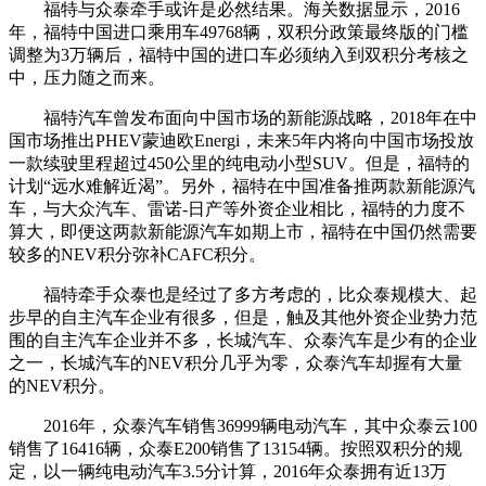
福特与众泰牵手或许是必然结果。海关数据显示，2016
年，福特中国进口乘用车49768辆，双积分政策最终版的门槛
调整为3万辆后，福特中国的进口车必须纳入到双积分考核之
中，压力随之而来。
福特汽车曾发布面向中国市场的新能源战略，2018年在中
国市场推出PHEV蒙迪欧Energi，未来5年内将向中国市场投放
一款续驶里程超过450公里的纯电动小型SUV。但是，福特的
计划“远水难解近渴”。另外，福特在中国准备推两款新能源汽
车，与大众汽车、雷诺-日产等外资企业相比，福特的力度不
算大，即便这两款新能源汽车如期上市，福特在中国仍然需要
较多的NEV积分弥补CAFC积分。
福特牵手众泰也是经过了多方考虑的，比众泰规模大、起
步早的自主汽车企业有很多，但是，触及其他外资企业势力范
围的自主汽车企业并不多，长城汽车、众泰汽车是少有的企业
之一，长城汽车的NEV积分几乎为零，众泰汽车却握有大量
的NEV积分。
2016年，众泰汽车销售36999辆电动汽车，其中众泰云100
销售了16416辆，众泰E200销售了13154辆。按照双积分的规
定，以一辆纯电动汽车3.5分计算，2016年众泰拥有近13万