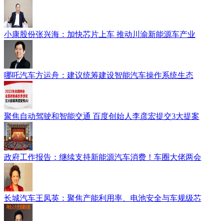
小康股份张兴海：加快芯片上车 推动川渝新能源车产业
哪吒汽车方运舟：建议统筹建设智能汽车操作系统生态
聚焦自动驾驶和智能交通 百度创始人李彦宏提交3大提案
政府工作报告：继续支持新能源汽车消费！车圈大佬两会
长城汽车王凤英：聚焦产能利用率、电池安全与车规级芯