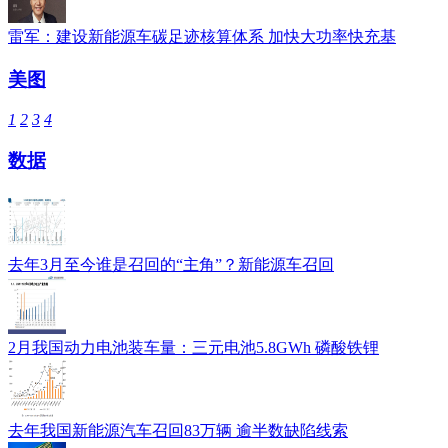
雷军：建设新能源车碳足迹核算体系 加快大功率快充基
美图
1
2
3
4
数据
去年3月至今谁是召回的“主角”？新能源车召回
2月我国动力电池装车量：三元电池5.8GWh 磷酸铁锂
去年我国新能源汽车召回83万辆 逾半数缺陷线索