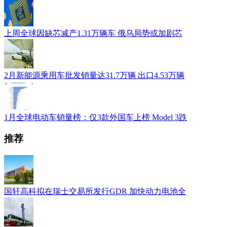
上周全球因缺芯减产1.31万辆车 俄乌局势或加剧芯
2月新能源乘用车批发销量达31.7万辆 出口4.53万辆
1月全球电动车销量榜：仅3款外国车上榜 Model 3跌
推荐
国轩高科拟在瑞士交易所发行GDR 加快动力电池全