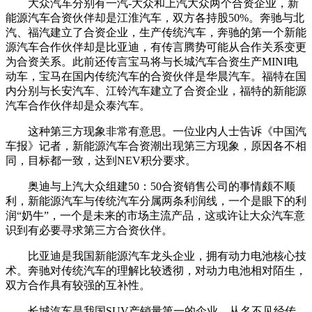
大众汽车分别有一汽-大众和上汽大众两个合资企业，新
能源汽车合资伙伴却是江淮汽车，双方各持股50%。奔驰与北
汽、福汽建立了合资企业，生产传统汽车，奔驰的第一个新能
源汽车合作伙伴却是比亚迪，有传言腾势可能从合作关系变更
为合资关系。此前还传言宝马将与长城汽车合资生产MINI电
动车，宝马在国内传统汽车的合资伙伴是华晨汽车。福特在国
内分别与长安汽车、江铃汽车建立了合资企业，福特的新能源
汽车合作伙伴却是众泰汽车。
这种第三方现象非常有意思。一位业内人士告诉《中国汽
车报》记者，新能源汽车合资潮出现第三方现象，原因各不相
同，目标都一致，达到NEV积分要求。
奥迪与上汽大众组建50：50合资销售公司的事情颇不顺
利，新能源汽车与传统汽车分属两条利润线，一个是眼下的利
润“奶牛”，一个是未来的市场主流产品，这或许让大众汽车意
识到有必要寻求第三方合资伙伴。
比亚迪是我国新能源汽车龙头企业，拥有动力电池核心技
术。奔驰对传统汽车的理解比较透彻，对动力电池相对陌生，
双方合作具有较强的互补性。
长城汽车是我国SUV产销量第一的企业，从名不见经传