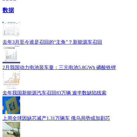
数据
去年3月至今谁是召回的“主角”？新能源车召回
2月我国动力电池装车量：三元电池5.8GWh 磷酸铁锂
去年我国新能源汽车召回83万辆 逾半数缺陷线索
上周全球因缺芯减产1.31万辆车 俄乌局势或加剧芯