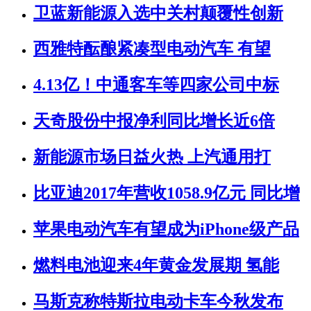
卫蓝新能源入选中关村颠覆性创新
西雅特酝酿紧凑型电动汽车 有望
4.13亿！中通客车等四家公司中标
天奇股份中报净利同比增长近6倍
新能源市场日益火热 上汽通用打
比亚迪2017年营收1058.9亿元 同比增
苹果电动汽车有望成为iPhone级产品
燃料电池迎来4年黄金发展期 氢能
马斯克称特斯拉电动卡车今秋发布