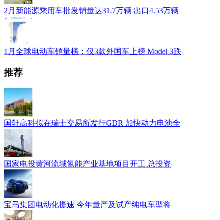
2月新能源乘用车批发销量达31.7万辆 出口4.53万辆
1月全球电动车销量榜：仅3款外国车上榜 Model 3跌
推荐
国轩高科拟在瑞士交易所发行GDR 加快动力电池全
国家电投黄河流域氢能产业基地项目开工 总投资
宝马集团电动化提速 今年量产及试产纯电车型将