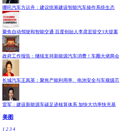
哪吒汽车方运舟：建议统筹建设智能汽车操作系统生态
聚焦自动驾驶和智能交通 百度创始人李彦宏提交3大提案
政府工作报告：继续支持新能源汽车消费！车圈大佬两会
长城汽车王凤英：聚焦产能利用率、电池安全与车规级芯
雷军：建设新能源车碳足迹核算体系 加快大功率快充基
美图
1
2
3
4