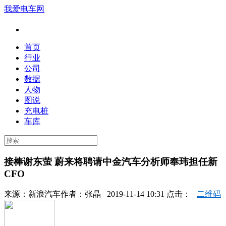
我爱电车网
首页
行业
公司
数据
人物
图说
充电桩
车库
接棒谢东萤 蔚来将聘请中金汽车分析师奉玮担任新
CFO
来源：
新浪汽车
作者：
张晶
2019-11-14 10:31 点击：
二维码