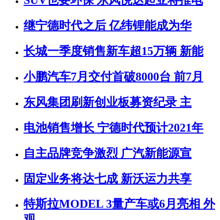
SUV也要环保 东风悦达起亚将推电
继宁德时代之后 亿纬锂能成为华
长城一季度销售新车超15万辆 新能
小鹏汽车7月交付首破8000台 前7月
东风集团刷新创业板募资纪录 主
电池销售增长 宁德时代预计2021年
自主品牌竞争激烈 广汽新能源宣
固定业务将达七成 新沃运力共享
特斯拉MODEL 3量产车或6月亮相 外
观