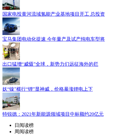
国家电投黄河流域氢能产业基地项目开工 总投资
宝马集团电动化提速 今年量产及试产纯电车型将
出口猛增“威慑”全球，新势力们远征海外的拦
妖“镍”横行“锂”显神威，价格暴涨锂电上下
特锐德：2021年新能源领域项目中标额约20亿元
日阅读榜
周阅读榜