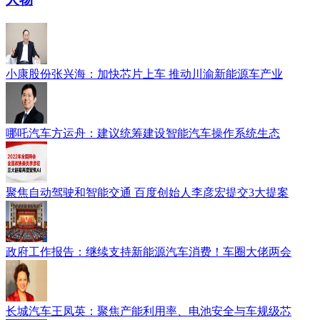
小康股份张兴海：加快芯片上车 推动川渝新能源车产业
哪吒汽车方运舟：建议统筹建设智能汽车操作系统生态
聚焦自动驾驶和智能交通 百度创始人李彦宏提交3大提案
政府工作报告：继续支持新能源汽车消费！车圈大佬两会
长城汽车王凤英：聚焦产能利用率、电池安全与车规级芯