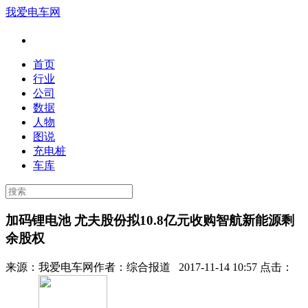
我爱电车网
首页
行业
公司
数据
人物
图说
充电桩
车库
加码锂电池 尤夫股份拟10.8亿元收购智航新能源剩
余股权
来源：
我爱电车网
作者：
综合报道
2017-11-14 10:57 点击：