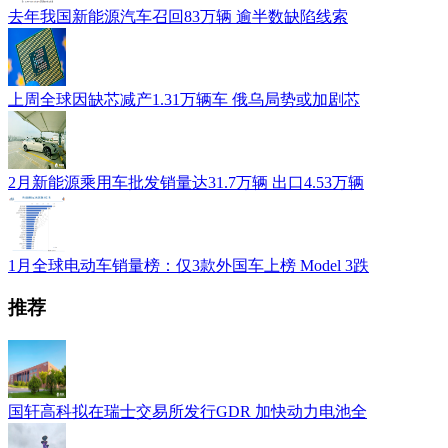
去年我国新能源汽车召回83万辆 逾半数缺陷线索
上周全球因缺芯减产1.31万辆车 俄乌局势或加剧芯
2月新能源乘用车批发销量达31.7万辆 出口4.53万辆
1月全球电动车销量榜：仅3款外国车上榜 Model 3跌
推荐
国轩高科拟在瑞士交易所发行GDR 加快动力电池全