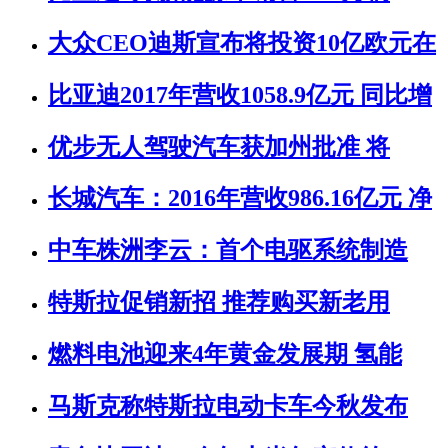
大众CEO迪斯宣布将投资10亿欧元在
比亚迪2017年营收1058.9亿元 同比增
优步无人驾驶汽车获加州批准 将
长城汽车：2016年营收986.16亿元 净
中车株洲李云：首个电驱系统制造
特斯拉促销新招 推荐购买新老用
燃料电池迎来4年黄金发展期 氢能
马斯克称特斯拉电动卡车今秋发布