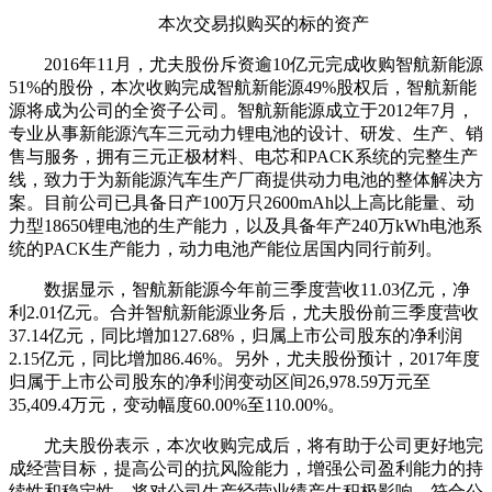
本次交易拟购买的标的资产
2016年11月，尤夫股份斥资逾10亿元完成收购智航新能源
51%的股份，本次收购完成智航新能源49%股权后，智航新能
源将成为公司的全资子公司。
智航新能源成立于2012年7月，
专业从事新能源汽车三元动力锂电池的设计、研发、生产、销
售与服务，拥有三元正极材料、电芯和PACK系统的完整生产
线，致力于为新能源汽车生产厂商提供动力电池的整体解决方
案。目前公司已具备日产100万只2600mAh以上高比能量、动
力型18650锂电池的生产能力，以及具备年产240万kWh电池系
统的PACK生产能力，动力电池产能位居国内同行前列。
数据显示，智航新能源今年前三季度营收11.03亿元，净
利2.01亿元。合并智航新能源业务后，尤夫股份前三季度营收
37.14亿元，同比增加127.68%，归属上市公司股东的净利润
2.15亿元，同比增加86.46%。另外，尤夫股份预计，2017年度
归属于上市公司股东的净利润变动区间26,978.59万元至
35,409.4万元，变动幅度60.00%至110.00%。
尤夫股份表示，本次收购完成后，将有助于公司更好地完
成经营目标，提高公司的抗风险能力，增强公司盈利能力的持
续性和稳定性，将对公司生产经营业绩产生积极影响，符合公