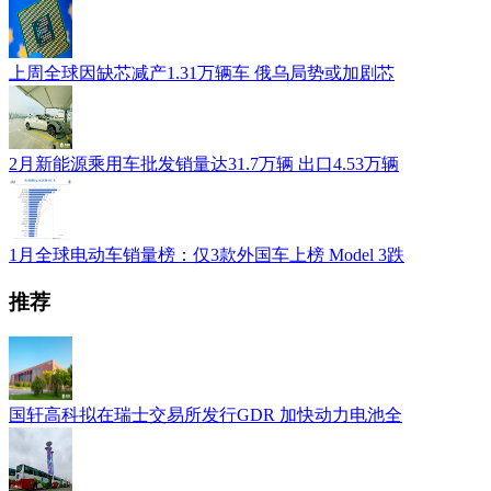
上周全球因缺芯减产1.31万辆车 俄乌局势或加剧芯
2月新能源乘用车批发销量达31.7万辆 出口4.53万辆
1月全球电动车销量榜：仅3款外国车上榜 Model 3跌
推荐
国轩高科拟在瑞士交易所发行GDR 加快动力电池全