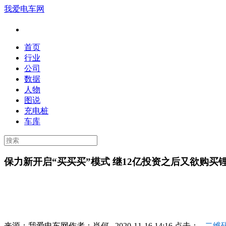
我爱电车网
首页
行业
公司
数据
人物
图说
充电桩
车库
保力新开启“买买买”模式 继12亿投资之后又欲购买
来源：
我爱电车网
作者：
肖何
2020-11-16 14:16 点击：
二维