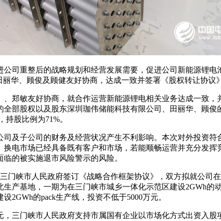
步推进公司重整后的战略规划和经营发展需要，促进公司新能源锂
田丽华、顾俊及顾健友好协商，达成一致并签署《股权转让协议
）、郑敏友好协商，就合作运营新能源锂电相关业务达成一致，
的全部股权以及股东深圳珈伟储能科技有限公司、田丽华、顾俊
，持股比例为71%。
公司及子公司的财务及经营状况产生不利影响。本次对外投资符
、换电市场已经具备既有客户和市场，若能顺畅运营并充分发挥
面临的被实施退市风险警示的风险。
司与三门峡市人民政府签订《战略合作框架协议》，双方拟就公司
生产基地，一期为在三门峡市城乡一体化示范区建设2GWh的动
GWh的pack生产线，投资不低于5000万元。
亿元，三门峡市人民政府支持市属国有企业以市场化方式出资入股