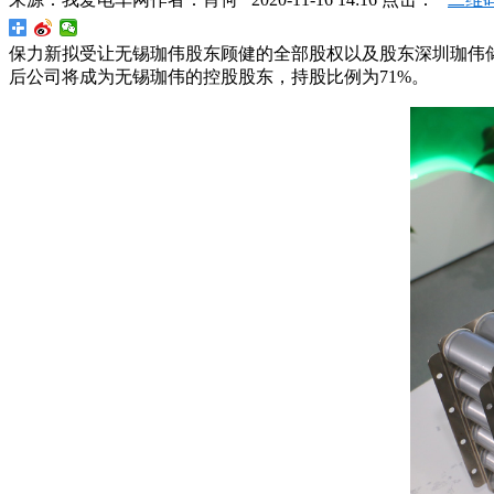
保力新拟受让无锡珈伟股东顾健的全部股权以及股东深圳珈伟储
后公司将成为无锡珈伟的控股股东，持股比例为71%。​