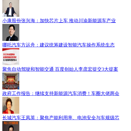
小康股份张兴海：加快芯片上车 推动川渝新能源车产业
哪吒汽车方运舟：建议统筹建设智能汽车操作系统生态
聚焦自动驾驶和智能交通 百度创始人李彦宏提交3大提案
政府工作报告：继续支持新能源汽车消费！车圈大佬两会
长城汽车王凤英：聚焦产能利用率、电池安全与车规级芯