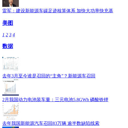
雷军：建设新能源车碳足迹核算体系 加快大功率快充基
美图
1
2
3
4
数据
去年3月至今谁是召回的“主角”？新能源车召回
2月我国动力电池装车量：三元电池5.8GWh 磷酸铁锂
去年我国新能源汽车召回83万辆 逾半数缺陷线索