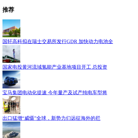
推荐
国轩高科拟在瑞士交易所发行GDR 加快动力电池全
国家电投黄河流域氢能产业基地项目开工 总投资
宝马集团电动化提速 今年量产及试产纯电车型将
出口猛增“威慑”全球，新势力们远征海外的拦