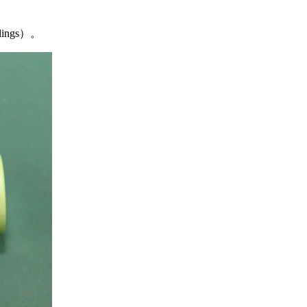
ngs）。