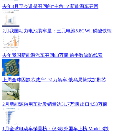
去年3月至今谁是召回的“主角”？新能源车召回
2月我国动力电池装车量：三元电池5.8GWh 磷酸铁锂
去年我国新能源汽车召回83万辆 逾半数缺陷线索
上周全球因缺芯减产1.31万辆车 俄乌局势或加剧芯
2月新能源乘用车批发销量达31.7万辆 出口4.53万辆
1月全球电动车销量榜：仅3款外国车上榜 Model 3跌