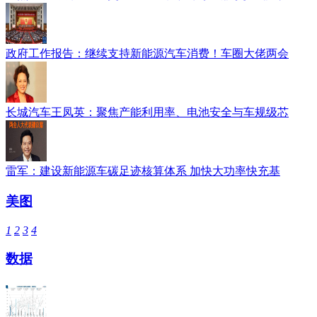
政府工作报告：继续支持新能源汽车消费！车圈大佬两会
长城汽车王凤英：聚焦产能利用率、电池安全与车规级芯
雷军：建设新能源车碳足迹核算体系 加快大功率快充基
美图
1
2
3
4
数据