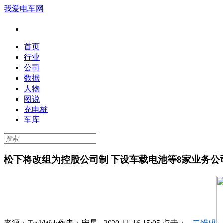
我爱电车网
首页
行业
公司
数据
人物
图说
充电桩
车库
松下将改组为控股公司制 下设车载电池等8家业务公
来源：
TechWeb
作者：
宋星
2020-11-16 15:05 点击：
二维码