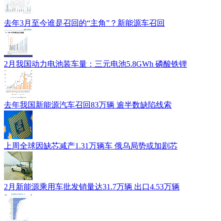
去年3月至今谁是召回的“主角”？新能源车召回
2月我国动力电池装车量：三元电池5.8GWh 磷酸铁锂
去年我国新能源汽车召回83万辆 逾半数缺陷线索
上周全球因缺芯减产1.31万辆车 俄乌局势或加剧芯
2月新能源乘用车批发销量达31.7万辆 出口4.53万辆