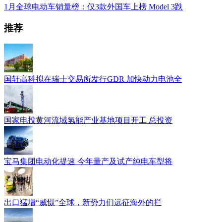
1月全球电动车销量榜：仅3款外国车上榜 Model 3跌
推荐
国轩高科拟在瑞士交易所发行GDR 加快动力电池全
国家电投黄河流域氢能产业基地项目开工 总投资
宝马集团电动化提速 今年量产及试产纯电车型将
出口猛增“威慑”全球，新势力们远征海外的拦