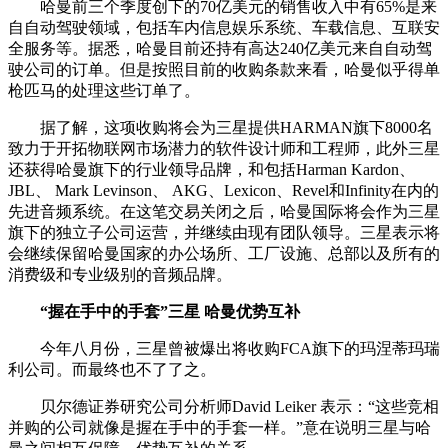
哈曼前三个季度创下的70亿美元的销售收入中有65%是来
自自动驾驶领域，包括车内信息娱乐系统、车载信息、互联安
全服务等。据悉，哈曼目前还持有高达240亿美元来自自动驾
驶公司的订单。但是按照目前的收购条款来看，哈曼似乎得单
枪匹马的处理这些订单了。
据了解，这项收购将会为三星提供HARMAN旗下8000名
致力于开拓物联网市场潜力的软件设计师和工程师，此外三星
还获得哈曼旗下的行业领导品牌，和包括Harman Kardon、
JBL、 Mark Levinson、 AKG、Lexicon、Revel和Infinity在内的
先进音频系统。在这笔交易关闭之后，哈曼国际将会作为三星
旗下的独立子公司运营，并继续由现有团队领导。三星表示将
会继续保留哈曼国家的办公场所、工厂设施、总部以及所有的
消费级和专业级别的音频品牌。
“握在手中的手套”三星 哈曼优势互补
今年八月份，三星曾被爆出将收购FCA旗下的玛涅蒂玛瑞
利公司。而最终也不了了之。
贝尔德证券研究公司分析师David Leiker 表示：“这些竞相
并购的公司就像是握在手中的手套一样。”意在说明三星与哈