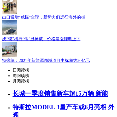
出口猛增“威慑”全球，新势力们远征海外的拦
妖“镍”横行“锂”显神威，价格暴涨锂电上下
特锐德：2021年新能源领域项目中标额约20亿元
日阅读榜
周阅读榜
月阅读榜
长城一季度销售新车超15万辆 新能
特斯拉MODEL 3量产车或6月亮相 外
观