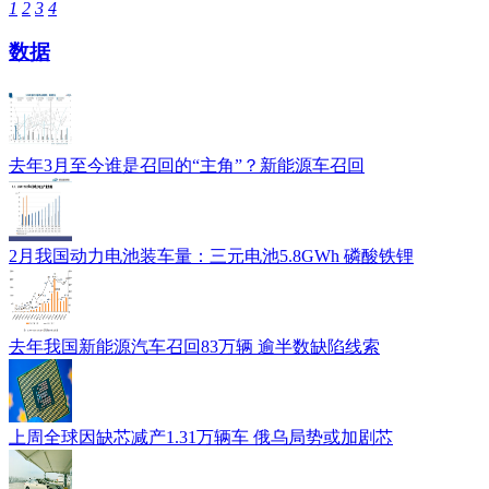
1
2
3
4
数据
去年3月至今谁是召回的“主角”？新能源车召回
2月我国动力电池装车量：三元电池5.8GWh 磷酸铁锂
去年我国新能源汽车召回83万辆 逾半数缺陷线索
上周全球因缺芯减产1.31万辆车 俄乌局势或加剧芯