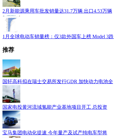
2月新能源乘用车批发销量达31.7万辆 出口4.53万辆
1月全球电动车销量榜：仅3款外国车上榜 Model 3跌
推荐
国轩高科拟在瑞士交易所发行GDR 加快动力电池全
国家电投黄河流域氢能产业基地项目开工 总投资
宝马集团电动化提速 今年量产及试产纯电车型将