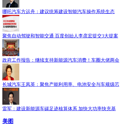
哪吒汽车方运舟：建议统筹建设智能汽车操作系统生态
聚焦自动驾驶和智能交通 百度创始人李彦宏提交3大提案
政府工作报告：继续支持新能源汽车消费！车圈大佬两会
长城汽车王凤英：聚焦产能利用率、电池安全与车规级芯
雷军：建设新能源车碳足迹核算体系 加快大功率快充基
美图