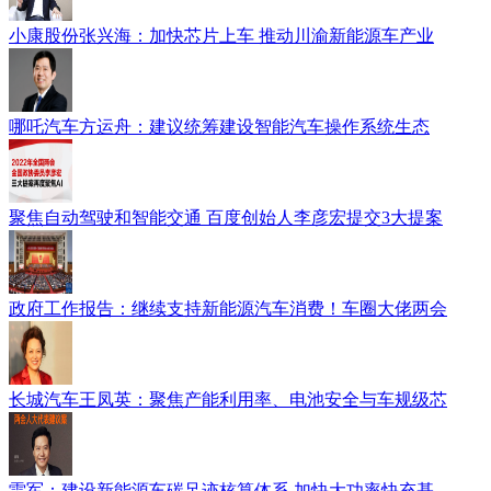
小康股份张兴海：加快芯片上车 推动川渝新能源车产业
哪吒汽车方运舟：建议统筹建设智能汽车操作系统生态
聚焦自动驾驶和智能交通 百度创始人李彦宏提交3大提案
政府工作报告：继续支持新能源汽车消费！车圈大佬两会
长城汽车王凤英：聚焦产能利用率、电池安全与车规级芯
雷军：建设新能源车碳足迹核算体系 加快大功率快充基