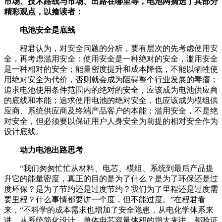
市场、技术路线与市场、出路在哪里等，电池网摘选了其部分
精彩观点，以飨读者：
电池安全是底线
程君认为，对安全问题的分析，要有层次的先考虑使用安
全，再考虑滥用安全：使用安全是一种绝对的安全，滥用安全
是一种相对的安全；能量密度提升和成本降低，不能以牺牲使
用绝对安全为代价，否则就会成为阻碍整个行业发展的毒瘤；
追求电池使用条件范围内的绝对的安全，应该成为电池供应商
的底线和本能；追求使用电池的绝对安全，也应该成为模组供
应商、系统供应商及终端产品客户的本能；滥用安全，不是绝
对安全，但必须要以保证用户人身安全为前提的相对安全作为
设计底线。
动力电池出路思考
“我们匆匆忙忙从材料、电芯、模组、系统到最后产品提
升它的能量密度，真正的目的是为了什么？是为了环保还是过
度环保？是为了节约还是过度节约？我们为了里程还是过度需
要里程？什么事情都要讲一个度，但不能过度。”在程君看
来，“不科学的成本需求也增加了安全隐患，从电化学体系来
讲，从系统简化设计、单体电芯容量体积的增大来讲，都验证