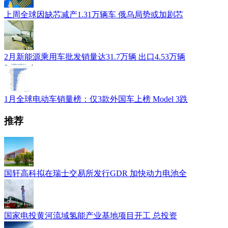
上周全球因缺芯减产1.31万辆车 俄乌局势或加剧芯
2月新能源乘用车批发销量达31.7万辆 出口4.53万辆
1月全球电动车销量榜：仅3款外国车上榜 Model 3跌
推荐
国轩高科拟在瑞士交易所发行GDR 加快动力电池全
国家电投黄河流域氢能产业基地项目开工 总投资