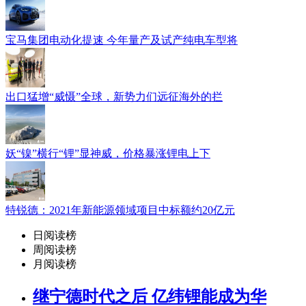
宝马集团电动化提速 今年量产及试产纯电车型将
出口猛增“威慑”全球，新势力们远征海外的拦
妖“镍”横行“锂”显神威，价格暴涨锂电上下
特锐德：2021年新能源领域项目中标额约20亿元
日阅读榜
周阅读榜
月阅读榜
继宁德时代之后 亿纬锂能成为华