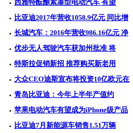
西雅特酝酿紧凑型电动汽车 有望
比亚迪2017年营收1058.9亿元 同比增
长城汽车：2016年营收986.16亿元 净
优步无人驾驶汽车获加州批准 将
特斯拉促销新招 推荐购买新老用
大众CEO迪斯宣布将投资10亿欧元在
青岛比亚迪：今年上半年产值约
苹果电动汽车有望成为iPhone级产品
比亚迪7月新能源车销售1.51万辆