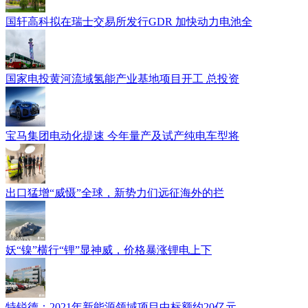
国轩高科拟在瑞士交易所发行GDR 加快动力电池全
国家电投黄河流域氢能产业基地项目开工 总投资
宝马集团电动化提速 今年量产及试产纯电车型将
出口猛增“威慑”全球，新势力们远征海外的拦
妖“镍”横行“锂”显神威，价格暴涨锂电上下
特锐德：2021年新能源领域项目中标额约20亿元