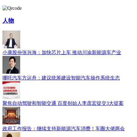
人物
小康股份张兴海：加快芯片上车 推动川渝新能源车产业
哪吒汽车方运舟：建议统筹建设智能汽车操作系统生态
聚焦自动驾驶和智能交通 百度创始人李彦宏提交3大提案
政府工作报告：继续支持新能源汽车消费！车圈大佬两会