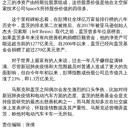
之三的净资产由特斯拉股票组成，这些股票价值是他在太空探
索技术公司SpaceX所持股份价值的四倍多。
这个里程碑标志着，在彭博社全球亿万富翁排行榜的八年
历史中，盖茨的排名第二次被推后。在2017年被亚马逊创始人
杰夫·贝索斯（Jeff Bezos）取代之前，盖茨曾多年位居榜首。
如果盖茨多年来没有向慈善机构捐赠巨额资金，他的净资产可
能远超当前的1277亿美元。自2006年以来，盖茨已经向盖茨基
金会捐赠了超过270亿美元资产。
对于世界上最富有的人来说，过去一年几乎赚得盆满钵
满。尽管新冠肺炎疫情和大范围裁员对普通人造成了更大的负
面影响，但自今年年初以来，彭博指数成份股公司总市值共上
涨了23%，即1.3万亿美元。
马斯克和盖茨之间偶尔会发生激烈的口头争执，比如对待
新冠肺炎疫情和电动汽车方面的态度。盖茨的慈善基金会是支
持疫苗研究的最杰出慈善机构之一，而马斯克却多次在社交媒
体上发表评论，怀疑疫情数据及其严重性。马斯克还曾嘲弄盖
茨，称他对电动汽车卡车一无所知。
责任编辑：张倩