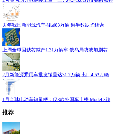
2月我国动力电池装车量：三元电池5.8GWh 磷酸铁锂
去年我国新能源汽车召回83万辆 逾半数缺陷线索
上周全球因缺芯减产1.31万辆车 俄乌局势或加剧芯
2月新能源乘用车批发销量达31.7万辆 出口4.53万辆
1月全球电动车销量榜：仅3款外国车上榜 Model 3跌
推荐