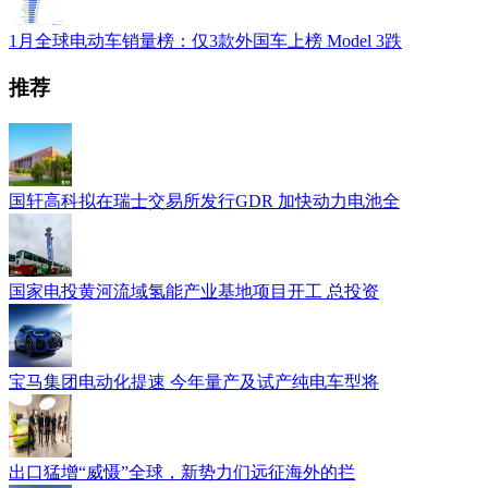
1月全球电动车销量榜：仅3款外国车上榜 Model 3跌
推荐
国轩高科拟在瑞士交易所发行GDR 加快动力电池全
国家电投黄河流域氢能产业基地项目开工 总投资
宝马集团电动化提速 今年量产及试产纯电车型将
出口猛增“威慑”全球，新势力们远征海外的拦