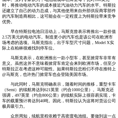
时，将推动电动汽车的成本接近汽油动力汽车的水平。特斯拉
还建立了自己的动力总成，与其他使用来自外部供应商零部件
的汽车制造商相比，这可能会在一定程度上为特斯拉带来竞争
优势。
早在特斯拉电池日活动上，马斯克曾表示将推出一款价值
2.5万美元的电动汽车。制造更小的汽车也是该公司在欧洲市
场考虑的选项。马斯克指出，出于车型尺寸问题，Model X实
际上在柏林很难找到停车位。
马斯克表示，在欧洲推出一款小型车，甚至掀背车非常有
意义。虽然这并不意味着掀背车肯定会来到欧洲市场，但至少
特斯拉正在考虑这种可能性。如果特斯拉忠粉们不停在推特上
@马斯克，也许热门掀背车也会登陆美国市场。
与此同时，马斯克明确表示，随着时间的推移，重型卡车
（Semi）的续航将达到621英里（约合1000公里）。马斯克还
强调，497英里（约合800公里）的续航实际上很容易实现，卡
车的载重预计将达到40吨。因此，特斯拉认为这将对货运公司
极具吸引力。
众所周知，续航里程依赖于高密度电池组。要做到这一点