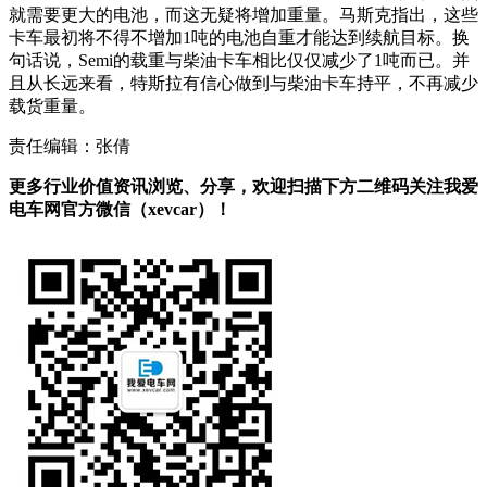
就需要更大的电池，而这无疑将增加重量。马斯克指出，这些
卡车最初将不得不增加1吨的电池自重才能达到续航目标。换
句话说，Semi的载重与柴油卡车相比仅仅减少了1吨而已。并
且从长远来看，特斯拉有信心做到与柴油卡车持平，不再减少
载货重量。
责任编辑：张倩
更多行业价值资讯浏览、分享，欢迎扫描下方二维码关注我爱
电车网官方微信（xevcar）！