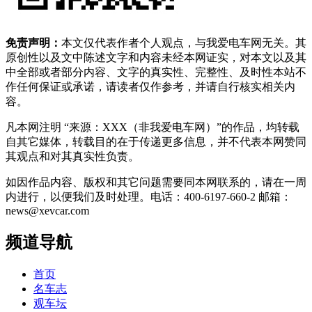
免责声明：
本文仅代表作者个人观点，与我爱电车网无关。其
原创性以及文中陈述文字和内容未经本网证实，对本文以及其
中全部或者部分内容、文字的真实性、完整性、及时性本站不
作任何保证或承诺，请读者仅作参考，并请自行核实相关内
容。
凡本网注明 “来源：XXX（非我爱电车网）”的作品，均转载
自其它媒体，转载目的在于传递更多信息，并不代表本网赞同
其观点和对其真实性负责。
如因作品内容、版权和其它问题需要同本网联系的，请在一周
内进行，以便我们及时处理。电话：400-6197-660-2 邮箱：
news@xevcar.com
频道导航
首页
名车志
观车坛