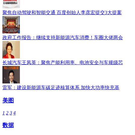
聚焦自动驾驶和智能交通 百度创始人李彦宏提交3大提案
政府工作报告：继续支持新能源汽车消费！车圈大佬两会
长城汽车王凤英：聚焦产能利用率、电池安全与车规级芯
雷军：建设新能源车碳足迹核算体系 加快大功率快充基
美图
1
2
3
4
数据