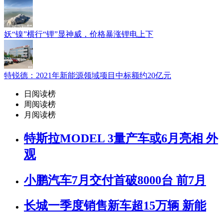
妖“镍”横行“锂”显神威，价格暴涨锂电上下
特锐德：2021年新能源领域项目中标额约20亿元
日阅读榜
周阅读榜
月阅读榜
特斯拉MODEL 3量产车或6月亮相 外
观
小鹏汽车7月交付首破8000台 前7月
长城一季度销售新车超15万辆 新能