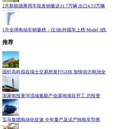
2月新能源乘用车批发销量达31.7万辆 出口4.53万辆
1月全球电动车销量榜：仅3款外国车上榜 Model 3跌
推荐
国轩高科拟在瑞士交易所发行GDR 加快动力电池全
国家电投黄河流域氢能产业基地项目开工 总投资
宝马集团电动化提速 今年量产及试产纯电车型将