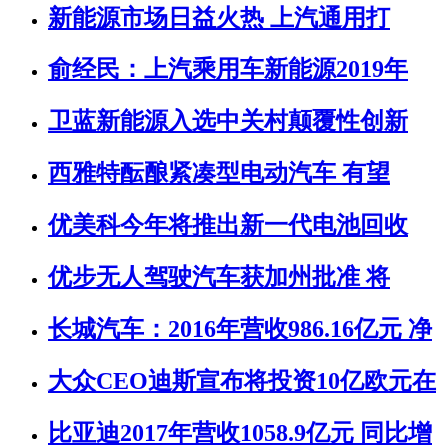
新能源市场日益火热 上汽通用打
俞经民：上汽乘用车新能源2019年
卫蓝新能源入选中关村颠覆性创新
西雅特酝酿紧凑型电动汽车 有望
优美科今年将推出新一代电池回收
优步无人驾驶汽车获加州批准 将
长城汽车：2016年营收986.16亿元 净
大众CEO迪斯宣布将投资10亿欧元在
比亚迪2017年营收1058.9亿元 同比增