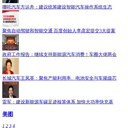
哪吒汽车方运舟：建议统筹建设智能汽车操作系统生态
聚焦自动驾驶和智能交通 百度创始人李彦宏提交3大提案
政府工作报告：继续支持新能源汽车消费！车圈大佬两会
长城汽车王凤英：聚焦产能利用率、电池安全与车规级芯
雷军：建设新能源车碳足迹核算体系 加快大功率快充基
美图
1
2
3
4