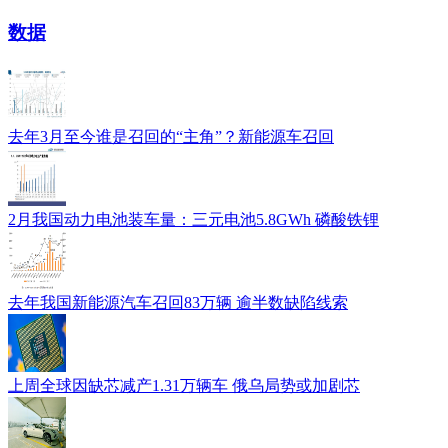
数据
去年3月至今谁是召回的“主角”？新能源车召回
2月我国动力电池装车量：三元电池5.8GWh 磷酸铁锂
去年我国新能源汽车召回83万辆 逾半数缺陷线索
上周全球因缺芯减产1.31万辆车 俄乌局势或加剧芯