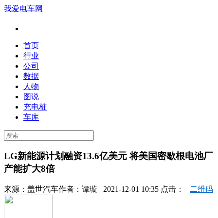
我爱电车网
首页
行业
公司
数据
人物
图说
充电桩
车库
LG新能源计划融资13.6亿美元 将美国密歇根电池厂
产能扩大8倍
来源：
盖世汽车
作者：
谭璇
2021-12-01 10:35 点击：
二维码