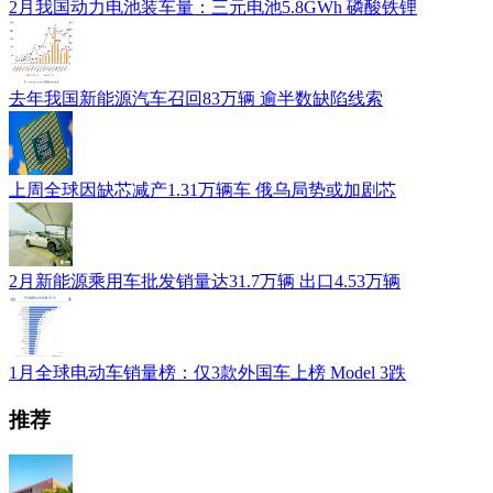
2月我国动力电池装车量：三元电池5.8GWh 磷酸铁锂
去年我国新能源汽车召回83万辆 逾半数缺陷线索
上周全球因缺芯减产1.31万辆车 俄乌局势或加剧芯
2月新能源乘用车批发销量达31.7万辆 出口4.53万辆
1月全球电动车销量榜：仅3款外国车上榜 Model 3跌
推荐