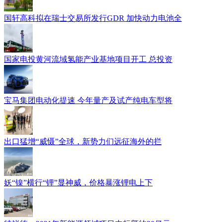
国轩高科拟在瑞士交易所发行GDR 加快动力电池全
国家电投黄河流域氢能产业基地项目开工 总投资
宝马集团电动化提速 今年量产及试产纯电车型将
出口猛增“威慑”全球，新势力们远征海外的拦
妖“镍”横行“锂”显神威，价格暴涨锂电上下