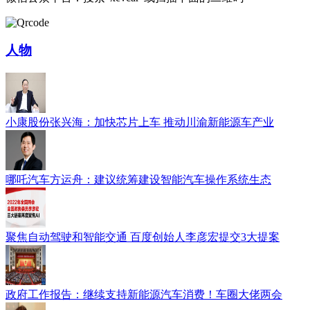
人物
小康股份张兴海：加快芯片上车 推动川渝新能源车产业
哪吒汽车方运舟：建议统筹建设智能汽车操作系统生态
聚焦自动驾驶和智能交通 百度创始人李彦宏提交3大提案
政府工作报告：继续支持新能源汽车消费！车圈大佬两会