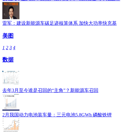
雷军：建设新能源车碳足迹核算体系 加快大功率快充基
美图
1
2
3
4
数据
去年3月至今谁是召回的“主角”？新能源车召回
2月我国动力电池装车量：三元电池5.8GWh 磷酸铁锂