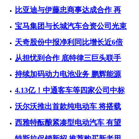
比亚迪与伊藤忠商事达成合作 再
宝马集团与长城汽车合资公司光束
天奇股份中报净利同比增长近6倍
从担忧到合作 底特律三巨头联手
持续加码动力电池业务 鹏辉能源
4.13亿！中通客车等四家公司中标
沃尔沃推出首款纯电动车 将搭载
西雅特酝酿紧凑型电动汽车 有望
特斯拉促销新招 推荐购买新老用