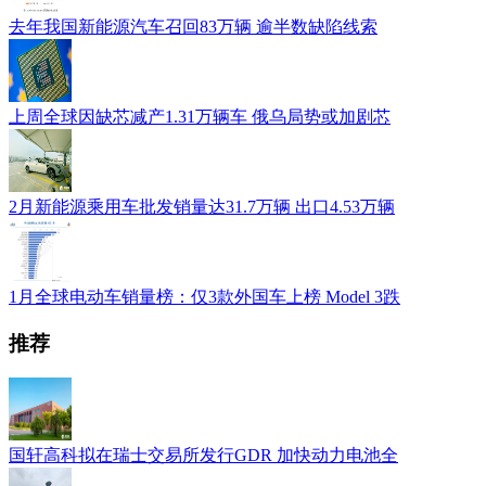
去年我国新能源汽车召回83万辆 逾半数缺陷线索
上周全球因缺芯减产1.31万辆车 俄乌局势或加剧芯
2月新能源乘用车批发销量达31.7万辆 出口4.53万辆
1月全球电动车销量榜：仅3款外国车上榜 Model 3跌
推荐
国轩高科拟在瑞士交易所发行GDR 加快动力电池全