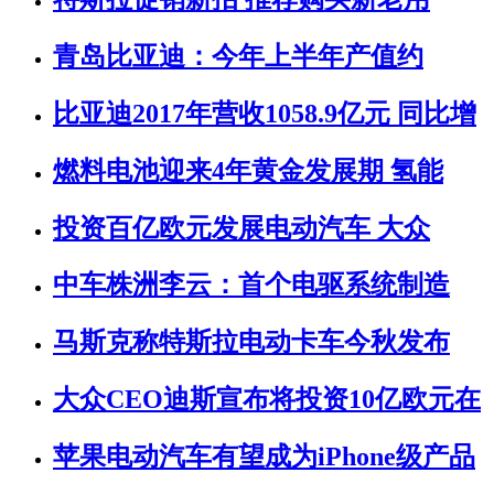
青岛比亚迪：今年上半年产值约
比亚迪2017年营收1058.9亿元 同比增
燃料电池迎来4年黄金发展期 氢能
投资百亿欧元发展电动汽车 大众
中车株洲李云：首个电驱系统制造
马斯克称特斯拉电动卡车今秋发布
大众CEO迪斯宣布将投资10亿欧元在
苹果电动汽车有望成为iPhone级产品