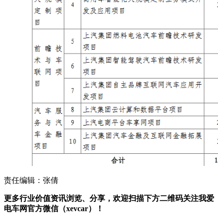
责任编辑：张倩
更多行业价值资讯浏览、分享，欢迎扫描下方二维码关注我爱
电车网官方微信（xevcar）！