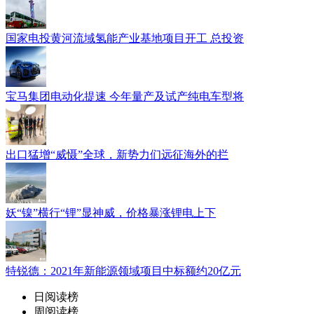
国家电投黄河流域氢能产业基地项目开工 总投资
宝马集团电动化提速 今年量产及试产纯电车型将
出口猛增“威慑”全球，新势力们远征海外的拦
妖“镍”横行“锂”显神威，价格暴涨锂电上下
特锐德：2021年新能源领域项目中标额约20亿元
日阅读榜
周阅读榜