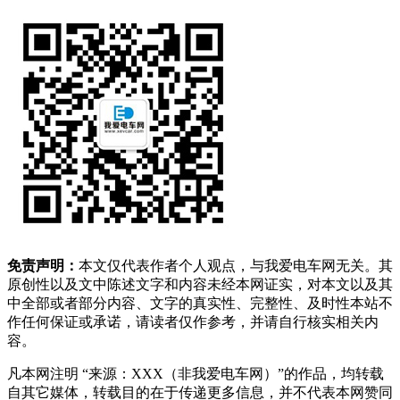
免责声明：
本文仅代表作者个人观点，与我爱电车网无关。其
原创性以及文中陈述文字和内容未经本网证实，对本文以及其
中全部或者部分内容、文字的真实性、完整性、及时性本站不
作任何保证或承诺，请读者仅作参考，并请自行核实相关内
容。
凡本网注明 “来源：XXX（非我爱电车网）”的作品，均转载
自其它媒体，转载目的在于传递更多信息，并不代表本网赞同