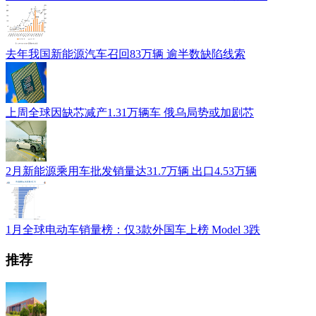
去年我国新能源汽车召回83万辆 逾半数缺陷线索
上周全球因缺芯减产1.31万辆车 俄乌局势或加剧芯
2月新能源乘用车批发销量达31.7万辆 出口4.53万辆
1月全球电动车销量榜：仅3款外国车上榜 Model 3跌
推荐