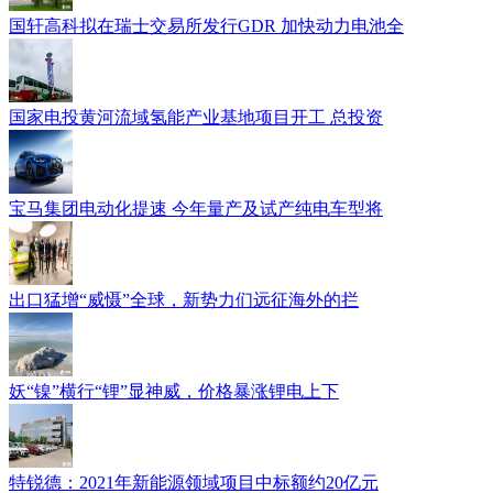
国轩高科拟在瑞士交易所发行GDR 加快动力电池全
国家电投黄河流域氢能产业基地项目开工 总投资
宝马集团电动化提速 今年量产及试产纯电车型将
出口猛增“威慑”全球，新势力们远征海外的拦
妖“镍”横行“锂”显神威，价格暴涨锂电上下
特锐德：2021年新能源领域项目中标额约20亿元