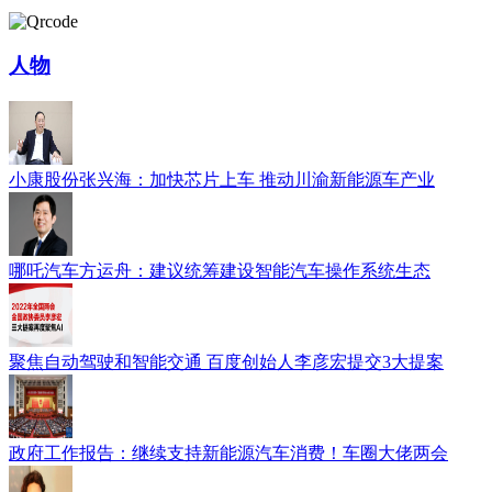
人物
小康股份张兴海：加快芯片上车 推动川渝新能源车产业
哪吒汽车方运舟：建议统筹建设智能汽车操作系统生态
聚焦自动驾驶和智能交通 百度创始人李彦宏提交3大提案
政府工作报告：继续支持新能源汽车消费！车圈大佬两会