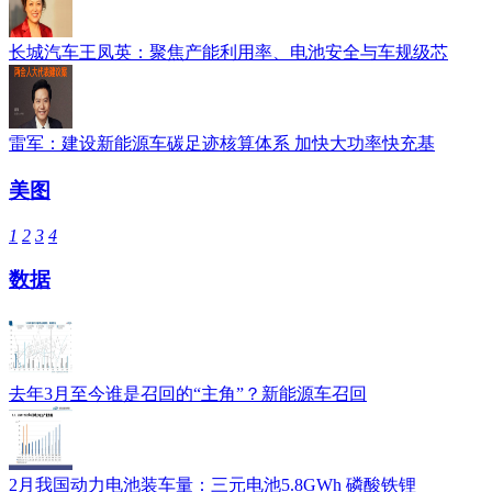
长城汽车王凤英：聚焦产能利用率、电池安全与车规级芯
雷军：建设新能源车碳足迹核算体系 加快大功率快充基
美图
1
2
3
4
数据
去年3月至今谁是召回的“主角”？新能源车召回
2月我国动力电池装车量：三元电池5.8GWh 磷酸铁锂