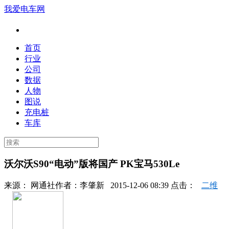
我爱电车网
首页
行业
公司
数据
人物
图说
充电桩
车库
沃尔沃S90“电动”版将国产 PK宝马530Le
来源：
网通社
作者：
李肇新
2015-12-06 08:39 点击：
二维