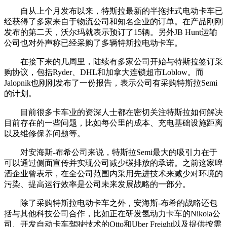
自从上个月发布以来，特斯拉最新的半拖挂式电动卡车已
经获得了多家来自于物流公司和知名企业的订单。在产品刚刚
发布的第二天，沃尔玛就表示预订了15辆。另外JB Hunt运输
公司也对外声称已经采购了多辆特斯拉电动卡车。
在接下来的几周里，陆续有多家公司开始与特斯拉签订采
购协议，包括Ryder、DHL和加拿大连锁超市Loblow。而
Jalopnik也刚刚发布了一份报告，表示公司有采购特斯拉Semi
的计划。
目前很多卡车业的资深人士都在密切关注特斯拉如何解决
目前存在的一些问题，比如每公里的成本、充电基础设施距离
以及维修保养问题等。
对安海斯-布希公司来说，特斯拉Semi最大的吸引力在于
可以通过侧面宣传并实现公司减少碳排放的承诺。之前这家啤
酒企业曾表示，在全公司范围内采用先进技术来减少对环境的
污染、提高运行效率是公司未来发展战略的一部分。
除了采购特斯拉电动卡车之外，安海斯-布希的战略还包
括与其他科技公司合作，比如正在研发氢动力卡车的Nikola公
司、开发自动卡车驾驶技术的Otto和Uber Freight以及提供按需