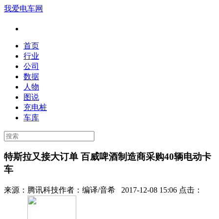
我爱电车网
首页
行业
公司
数据
人物
图说
充电桩
车库
特斯拉又接大订单 百威啤酒制造商采购40辆电动卡
车
来源：
腾讯科技
作者：
编译/音希
2017-12-08 15:06 点击：