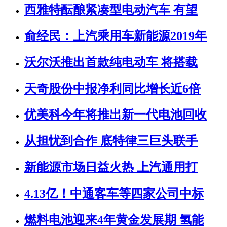
西雅特酝酿紧凑型电动汽车 有望
俞经民：上汽乘用车新能源2019年
沃尔沃推出首款纯电动车 将搭载
天奇股份中报净利同比增长近6倍
优美科今年将推出新一代电池回收
从担忧到合作 底特律三巨头联手
新能源市场日益火热 上汽通用打
4.13亿！中通客车等四家公司中标
燃料电池迎来4年黄金发展期 氢能