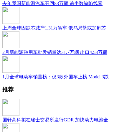
去年我国新能源汽车召回83万辆 逾半数缺陷线索
上周全球因缺芯减产1.31万辆车 俄乌局势或加剧芯
2月新能源乘用车批发销量达31.7万辆 出口4.53万辆
1月全球电动车销量榜：仅3款外国车上榜 Model 3跌
推荐
国轩高科拟在瑞士交易所发行GDR 加快动力电池全