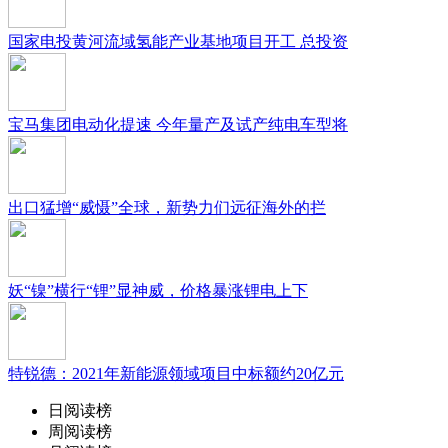
国家电投黄河流域氢能产业基地项目开工 总投资
宝马集团电动化提速 今年量产及试产纯电车型将
出口猛增“威慑”全球，新势力们远征海外的拦
妖“镍”横行“锂”显神威，价格暴涨锂电上下
特锐德：2021年新能源领域项目中标额约20亿元
日阅读榜
周阅读榜