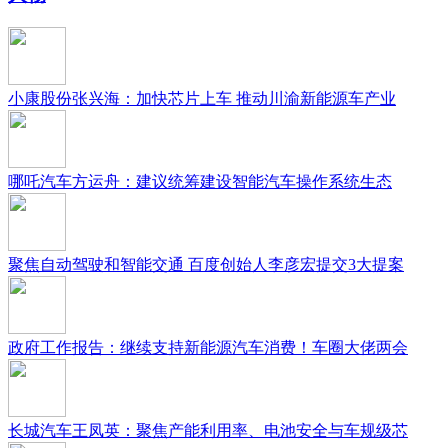
小康股份张兴海：加快芯片上车 推动川渝新能源车产业
哪吒汽车方运舟：建议统筹建设智能汽车操作系统生态
聚焦自动驾驶和智能交通 百度创始人李彦宏提交3大提案
政府工作报告：继续支持新能源汽车消费！车圈大佬两会
长城汽车王凤英：聚焦产能利用率、电池安全与车规级芯