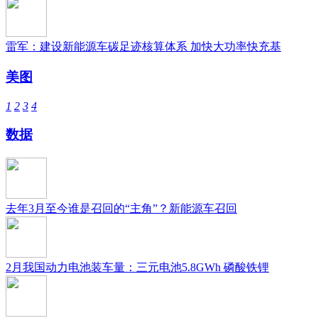
雷军：建设新能源车碳足迹核算体系 加快大功率快充基
美图
1
2
3
4
数据
去年3月至今谁是召回的“主角”？新能源车召回
2月我国动力电池装车量：三元电池5.8GWh 磷酸铁锂