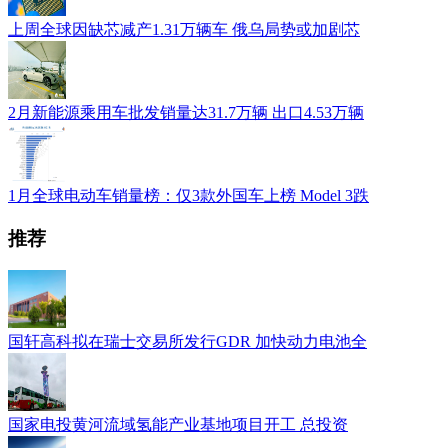
上周全球因缺芯减产1.31万辆车 俄乌局势或加剧芯
2月新能源乘用车批发销量达31.7万辆 出口4.53万辆
1月全球电动车销量榜：仅3款外国车上榜 Model 3跌
推荐
国轩高科拟在瑞士交易所发行GDR 加快动力电池全
国家电投黄河流域氢能产业基地项目开工 总投资