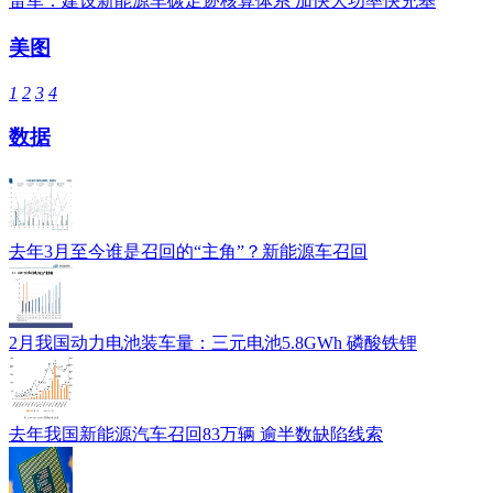
雷军：建设新能源车碳足迹核算体系 加快大功率快充基
美图
1
2
3
4
数据
去年3月至今谁是召回的“主角”？新能源车召回
2月我国动力电池装车量：三元电池5.8GWh 磷酸铁锂
去年我国新能源汽车召回83万辆 逾半数缺陷线索