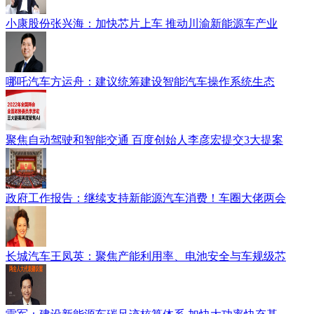
小康股份张兴海：加快芯片上车 推动川渝新能源车产业
哪吒汽车方运舟：建议统筹建设智能汽车操作系统生态
聚焦自动驾驶和智能交通 百度创始人李彦宏提交3大提案
政府工作报告：继续支持新能源汽车消费！车圈大佬两会
长城汽车王凤英：聚焦产能利用率、电池安全与车规级芯