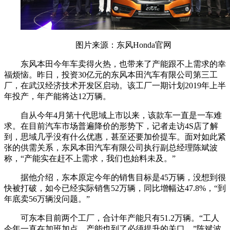
图片来源：东风Honda官网
东风本田今年车卖得火热，也带来了产能跟不上需求的幸
福烦恼。昨日，投资30亿元的东风本田汽车有限公司第三工
厂，在武汉经济技术开发区启动。该工厂一期计划2019年上半
年投产，年产能将达12万辆。
自从今年4月第十代思域上市以来，该款车一直是一车难
求。在目前汽车市场普遍降价的形势下，记者走访4S店了解
到，思域几乎没有什么优惠，甚至还要加价提车。面对如此紧
张的供需关系，东风本田汽车有限公司执行副总经理陈斌波
称，“产能实在赶不上需求，我们也始料未及。”
据他介绍，东本原定今年的销售目标是45万辆，没想到很
快被打破，如今已经实际销售52万辆，同比增幅达47.8%，“到
年底卖56万辆没问题。”
可东本目前两个工厂，合计年产能只有51.2万辆。“工人
今年一直在加班加点，产能也到了必须提升的关口。”陈斌波