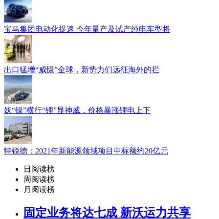
宝马集团电动化提速 今年量产及试产纯电车型将
出口猛增“威慑”全球，新势力们远征海外的拦
妖“镍”横行“锂”显神威，价格暴涨锂电上下
特锐德：2021年新能源领域项目中标额约20亿元
日阅读榜
周阅读榜
月阅读榜
固定业务将达七成 新沃运力共享