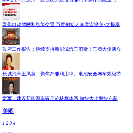
聚焦自动驾驶和智能交通 百度创始人李彦宏提交3大提案
政府工作报告：继续支持新能源汽车消费！车圈大佬两会
长城汽车王凤英：聚焦产能利用率、电池安全与车规级芯
雷军：建设新能源车碳足迹核算体系 加快大功率快充基
美图
1
2
3
4