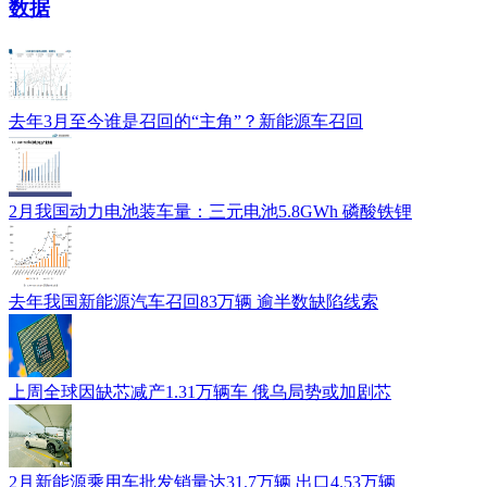
数据
去年3月至今谁是召回的“主角”？新能源车召回
2月我国动力电池装车量：三元电池5.8GWh 磷酸铁锂
去年我国新能源汽车召回83万辆 逾半数缺陷线索
上周全球因缺芯减产1.31万辆车 俄乌局势或加剧芯
2月新能源乘用车批发销量达31.7万辆 出口4.53万辆