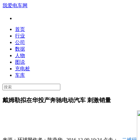
我爱电车网
首页
行业
公司
数据
人物
图说
充电桩
车库
戴姆勒拟在华投产奔驰电动汽车 刺激销量
来源：
环球网
作者：
陈燕华
2016-12-09 10:24 点击：
二维码