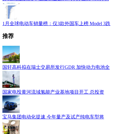
1月全球电动车销量榜：仅3款外国车上榜 Model 3跌
推荐
国轩高科拟在瑞士交易所发行GDR 加快动力电池全
国家电投黄河流域氢能产业基地项目开工 总投资
宝马集团电动化提速 今年量产及试产纯电车型将