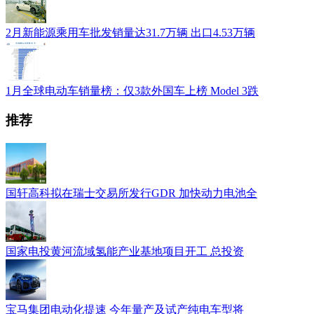
2月新能源乘用车批发销量达31.7万辆 出口4.53万辆
1月全球电动车销量榜：仅3款外国车上榜 Model 3跌
推荐
国轩高科拟在瑞士交易所发行GDR 加快动力电池全
国家电投黄河流域氢能产业基地项目开工 总投资
宝马集团电动化提速 今年量产及试产纯电车型将