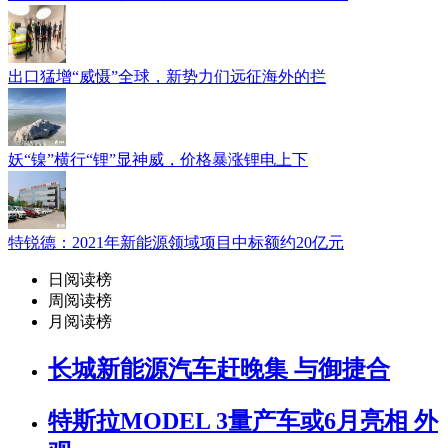
出口猛增“威慑”全球，新势力们远征海外的拦
妖“镍”横行“锂”显神威，价格暴涨锂电上下
特锐德：2021年新能源领域项目中标额约20亿元
日阅读榜
周阅读榜
月阅读榜
长城新能源汽车赶晚集 与御捷合
特斯拉MODEL 3量产车或6月亮相 外