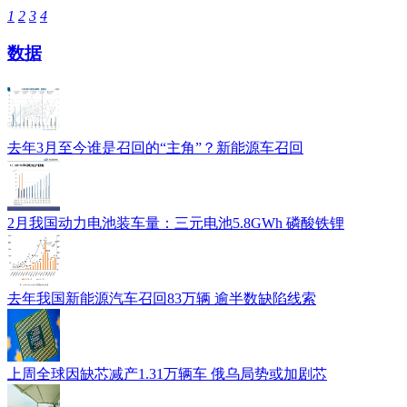
1
2
3
4
数据
去年3月至今谁是召回的“主角”？新能源车召回
2月我国动力电池装车量：三元电池5.8GWh 磷酸铁锂
去年我国新能源汽车召回83万辆 逾半数缺陷线索
上周全球因缺芯减产1.31万辆车 俄乌局势或加剧芯