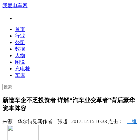
我爱电车网
首页
行业
公司
数据
人物
图说
充电桩
车库
新造车企不乏投资者 详解“汽车业变革者”背后豪华
资本阵容
来源：
华尔街见闻
作者：
张超
2017-12-15 10:33 点击：
二维