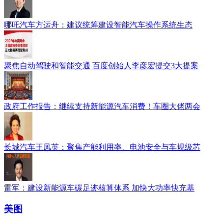
哪吒汽车方运舟：建议统筹建设智能汽车操作系统生态
聚焦自动驾驶和智能交通 百度创始人李彦宏提交3大提案
政府工作报告：继续支持新能源汽车消费！车圈大佬两会
长城汽车王凤英：聚焦产能利用率、电池安全与车规级芯
雷军：建设新能源车碳足迹核算体系 加快大功率快充基
美图