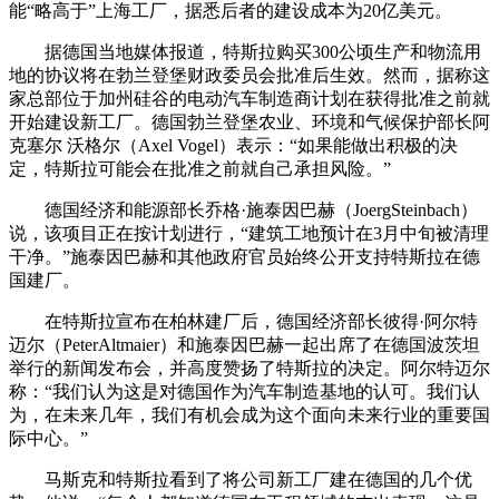
能“略高于”上海工厂，据悉后者的建设成本为20亿美元。
据德国当地媒体报道，特斯拉购买300公顷生产和物流用
地的协议将在勃兰登堡财政委员会批准后生效。然而，据称这
家总部位于加州硅谷的电动汽车制造商计划在获得批准之前就
开始建设新工厂。德国勃兰登堡农业、环境和气候保护部长阿
克塞尔 沃格尔（Axel Vogel）表示：“如果能做出积极的决
定，特斯拉可能会在批准之前就自己承担风险。”
德国经济和能源部长乔格·施泰因巴赫（JoergSteinbach）
说，该项目正在按计划进行，“建筑工地预计在3月中旬被清理
干净。”施泰因巴赫和其他政府官员始终公开支持特斯拉在德
国建厂。
在特斯拉宣布在柏林建厂后，德国经济部长彼得·阿尔特
迈尔（PeterAltmaier）和施泰因巴赫一起出席了在德国波茨坦
举行的新闻发布会，并高度赞扬了特斯拉的决定。阿尔特迈尔
称：“我们认为这是对德国作为汽车制造基地的认可。我们认
为，在未来几年，我们有机会成为这个面向未来行业的重要国
际中心。”
马斯克和特斯拉看到了将公司新工厂建在德国的几个优