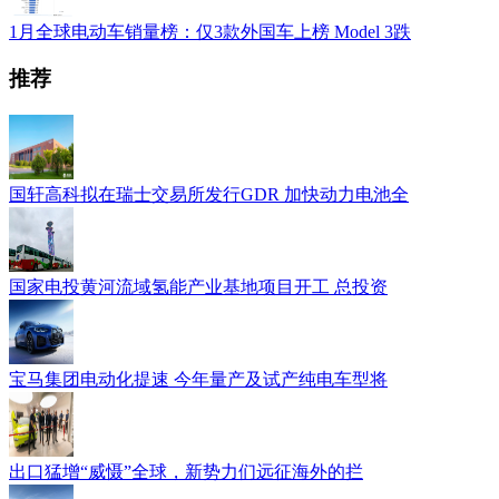
1月全球电动车销量榜：仅3款外国车上榜 Model 3跌
推荐
国轩高科拟在瑞士交易所发行GDR 加快动力电池全
国家电投黄河流域氢能产业基地项目开工 总投资
宝马集团电动化提速 今年量产及试产纯电车型将
出口猛增“威慑”全球，新势力们远征海外的拦