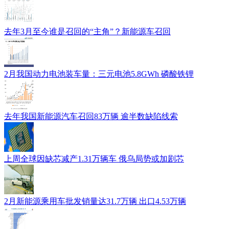
去年3月至今谁是召回的“主角”？新能源车召回
2月我国动力电池装车量：三元电池5.8GWh 磷酸铁锂
去年我国新能源汽车召回83万辆 逾半数缺陷线索
上周全球因缺芯减产1.31万辆车 俄乌局势或加剧芯
2月新能源乘用车批发销量达31.7万辆 出口4.53万辆