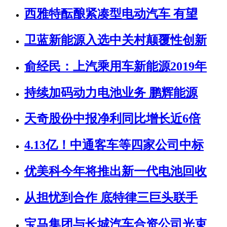
西雅特酝酿紧凑型电动汽车 有望
卫蓝新能源入选中关村颠覆性创新
俞经民：上汽乘用车新能源2019年
持续加码动力电池业务 鹏辉能源
天奇股份中报净利同比增长近6倍
4.13亿！中通客车等四家公司中标
优美科今年将推出新一代电池回收
从担忧到合作 底特律三巨头联手
宝马集团与长城汽车合资公司光束