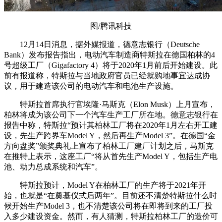
图/腾讯科技
12月14日消息，据外媒报道，德意志银行（Deutsche
Bank）发布报告指出，电动汽车制造商特斯拉在德国柏林的4
号超级工厂（Gigafactory 4）将于2020年1月前后开始建设。此
前有报道称，特斯拉与当地政府官员已经就购地事宜达成协
议，用于建造该公司的电动汽车和电池生产设施。
特斯拉首席执行官埃隆·马斯克（Elon Musk）上月宣布，
柏林将成为该公司下一个汽车生产工厂所在地。德意志银行在
报告中称，特斯拉“预计其柏林工厂将在2020年1月左右开工建
设，先生产跨界车Model Y，然后再生产Model 3”。在德国“金
方向盘奖”颁奖典礼上宣布了柏林工厂建厂计划之后，马斯克
在推特上表示，这座工厂“将从首先生产Model Y，包括生产电
池、动力总成系统和汽车”。
特斯拉预计，Model Y在柏林工厂的生产将于2021年开
始，也就是“在奠基仪式后两年”。目前还不清楚特斯拉什么时
候开始生产Model 3，也不清楚该公司将在即将到来的工厂投
入多少建设资金。然而，有人猜测，特斯拉柏林工厂的造价可