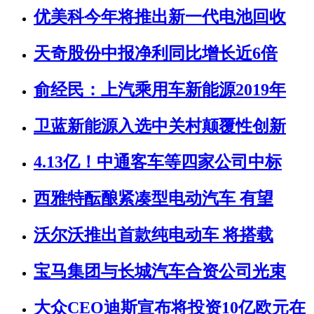
优美科今年将推出新一代电池回收
天奇股份中报净利同比增长近6倍
俞经民：上汽乘用车新能源2019年
卫蓝新能源入选中关村颠覆性创新
4.13亿！中通客车等四家公司中标
西雅特酝酿紧凑型电动汽车 有望
沃尔沃推出首款纯电动车 将搭载
宝马集团与长城汽车合资公司光束
大众CEO迪斯宣布将投资10亿欧元在