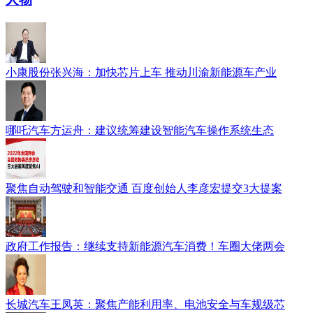
小康股份张兴海：加快芯片上车 推动川渝新能源车产业
哪吒汽车方运舟：建议统筹建设智能汽车操作系统生态
聚焦自动驾驶和智能交通 百度创始人李彦宏提交3大提案
政府工作报告：继续支持新能源汽车消费！车圈大佬两会
长城汽车王凤英：聚焦产能利用率、电池安全与车规级芯