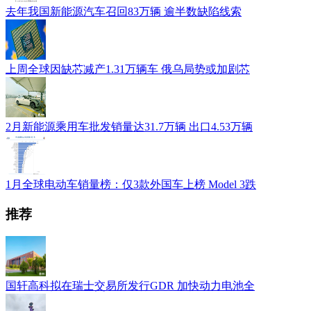
去年我国新能源汽车召回83万辆 逾半数缺陷线索
上周全球因缺芯减产1.31万辆车 俄乌局势或加剧芯
2月新能源乘用车批发销量达31.7万辆 出口4.53万辆
1月全球电动车销量榜：仅3款外国车上榜 Model 3跌
推荐
国轩高科拟在瑞士交易所发行GDR 加快动力电池全