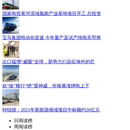
国家电投黄河流域氢能产业基地项目开工 总投资
宝马集团电动化提速 今年量产及试产纯电车型将
出口猛增“威慑”全球，新势力们远征海外的拦
妖“镍”横行“锂”显神威，价格暴涨锂电上下
特锐德：2021年新能源领域项目中标额约20亿元
日阅读榜
周阅读榜