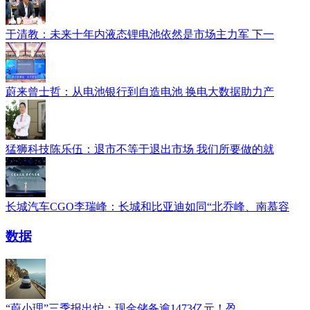
于清教：未来十年内液态锂电池依然是市场主力军 下一
蔚来曾士哲：从电池银行到自造电池 换电大数据助力产
猛狮科技陈乐伍：退市不等于退出市场 我们所要做的就
长城汽车CGO李瑞峰：长城和比亚迪如同“北乔峰、南慕容
数据
“蔚小理”三季报出炉：现金储备逾1473亿元！盈