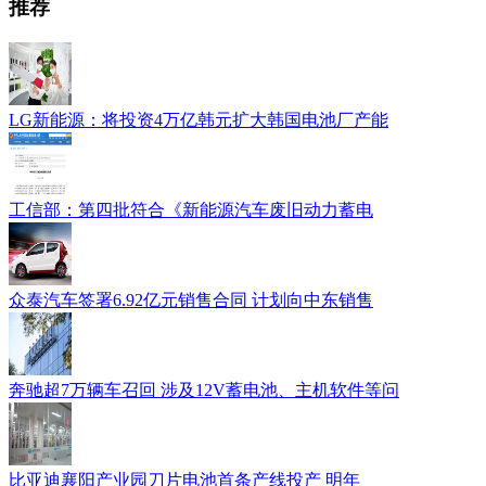
推荐
LG新能源：将投资4万亿韩元扩大韩国电池厂产能
工信部：第四批符合《新能源汽车废旧动力蓄电
众泰汽车签署6.92亿元销售合同 计划向中东销售
奔驰超7万辆车召回 涉及12V蓄电池、主机软件等问
比亚迪襄阳产业园刀片电池首条产线投产 明年