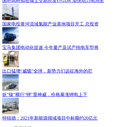
国轩高科拟在瑞士交易所发行GDR 加快动力电池全
国家电投黄河流域氢能产业基地项目开工 总投资
宝马集团电动化提速 今年量产及试产纯电车型将
出口猛增“威慑”全球，新势力们远征海外的拦
妖“镍”横行“锂”显神威，价格暴涨锂电上下
特锐德：2021年新能源领域项目中标额约20亿元