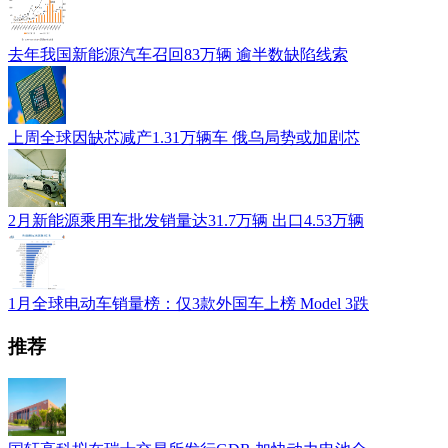
去年我国新能源汽车召回83万辆 逾半数缺陷线索
上周全球因缺芯减产1.31万辆车 俄乌局势或加剧芯
2月新能源乘用车批发销量达31.7万辆 出口4.53万辆
1月全球电动车销量榜：仅3款外国车上榜 Model 3跌
推荐