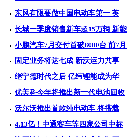
东风有限要做中国电动车第一 英
长城一季度销售新车超15万辆 新能
小鹏汽车7月交付首破8000台 前7月
固定业务将达七成 新沃运力共享
继宁德时代之后 亿纬锂能成为华
优美科今年将推出新一代电池回收
沃尔沃推出首款纯电动车 将搭载
4.13亿！中通客车等四家公司中标