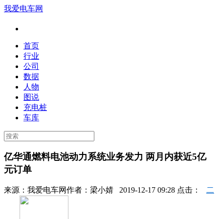
我爱电车网
首页
行业
公司
数据
人物
图说
充电桩
车库
亿华通燃料电池动力系统业务发力 两月内获近5亿
元订单
来源：
我爱电车网
作者：
梁小婧
2019-12-17 09:28 点击：
二