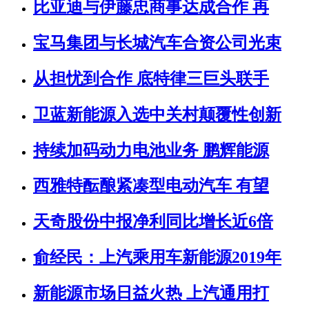
比亚迪与伊藤忠商事达成合作 再
宝马集团与长城汽车合资公司光束
从担忧到合作 底特律三巨头联手
卫蓝新能源入选中关村颠覆性创新
持续加码动力电池业务 鹏辉能源
西雅特酝酿紧凑型电动汽车 有望
天奇股份中报净利同比增长近6倍
俞经民：上汽乘用车新能源2019年
新能源市场日益火热 上汽通用打