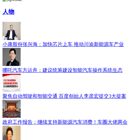
人物
小康股份张兴海：加快芯片上车 推动川渝新能源车产业
哪吒汽车方运舟：建议统筹建设智能汽车操作系统生态
聚焦自动驾驶和智能交通 百度创始人李彦宏提交3大提案
政府工作报告：继续支持新能源汽车消费！车圈大佬两会