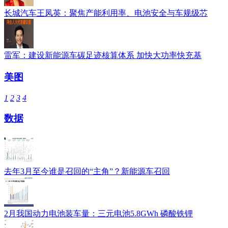
长城汽车王凤英：聚焦产能利用率、电池安全与车规级芯
雷军：建设新能源车碳足迹核算体系 加快大功率快充基
美图
1
2
3
4
数据
去年3月至今谁是召回的“主角”？新能源车召回
2月我国动力电池装车量：三元电池5.8GWh 磷酸铁锂