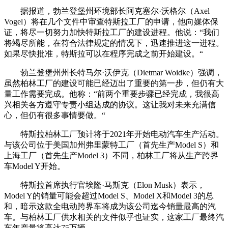
据报道，勃兰登堡州环境部长阿克塞尔·沃格尔（Axel
Vogel）将在几个文件中审查特斯拉工厂的申请，他向媒体保
证，将尽一切努力加快特斯拉工厂的建设进程。他说：“我们
将竭尽所能，在符合法律规定的情况下，迅速推进这一进程。
如果尽快批准，特斯拉可以在程序完成之前开始建设。“
勃兰登堡州州长特马尔·沃伊克（Dietmar Woidke）强调，
虽然柏林工厂的建设可能已经迈出了重要的第一步，但仍有大
量工作需要完成。他称：“前两个重要步骤已经完成，我很高
兴相关各方遵守专责小组达成的协议。这让我对未来充满信
心，但仍有很多事情要做。“
特斯拉柏林工厂预计将于2021年开始电动汽车生产活动。
与该公司位于美国加州弗里蒙特工厂（首先生产Model S）和
上海工厂（首先生产Model 3）不同，柏林工厂将从生产跨界
车Model Y开始。
特斯拉首席执行官埃隆·马斯克（Elon Musk）表示，
Model Y的销量可能会超过Model S、Model X和Model 3的总
和，暗示这款全电动跨界车将成为该公司迄今销量最高的汽
车。与柏林工厂供水相关的文件似乎也证实，这家工厂最终汽
车年产量将高达75万辆。