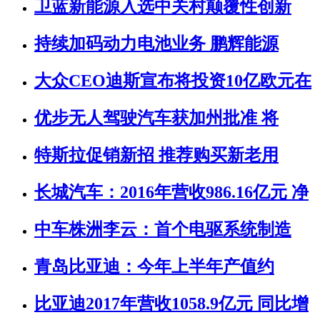
卫蓝新能源入选中关村颠覆性创新
持续加码动力电池业务 鹏辉能源
大众CEO迪斯宣布将投资10亿欧元在
优步无人驾驶汽车获加州批准 将
特斯拉促销新招 推荐购买新老用
长城汽车：2016年营收986.16亿元 净
中车株洲李云：首个电驱系统制造
青岛比亚迪：今年上半年产值约
比亚迪2017年营收1058.9亿元 同比增