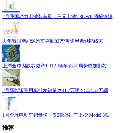
2月我国动力电池装车量：三元电池5.8GWh 磷酸铁锂
去年我国新能源汽车召回83万辆 逾半数缺陷线索
上周全球因缺芯减产1.31万辆车 俄乌局势或加剧芯
2月新能源乘用车批发销量达31.7万辆 出口4.53万辆
1月全球电动车销量榜：仅3款外国车上榜 Model 3跌
推荐