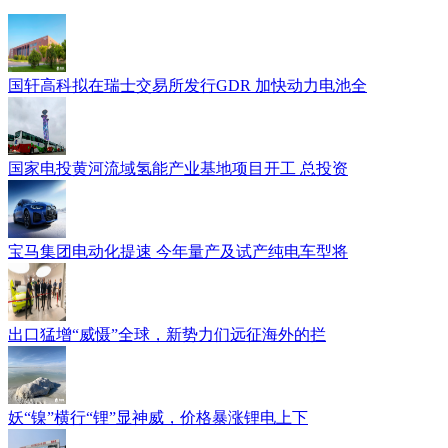
国轩高科拟在瑞士交易所发行GDR 加快动力电池全
国家电投黄河流域氢能产业基地项目开工 总投资
宝马集团电动化提速 今年量产及试产纯电车型将
出口猛增“威慑”全球，新势力们远征海外的拦
妖“镍”横行“锂”显神威，价格暴涨锂电上下