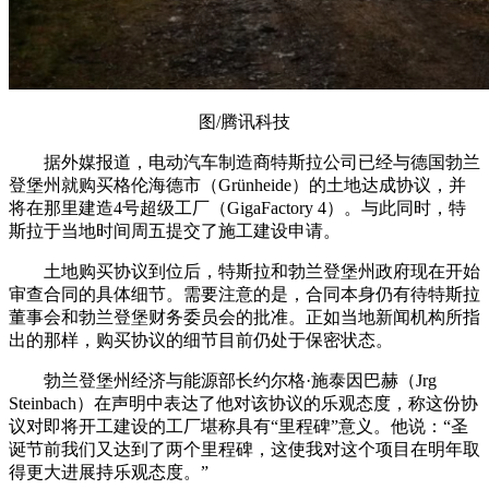
图/腾讯科技
据外媒报道，电动汽车制造商特斯拉公司已经与德国勃兰
登堡州就购买格伦海德市（Grünheide）的土地达成协议，并
将在那里建造4号超级工厂（GigaFactory 4）。与此同时，特
斯拉于当地时间周五提交了施工建设申请。
土地购买协议到位后，特斯拉和勃兰登堡州政府现在开始
审查合同的具体细节。需要注意的是，合同本身仍有待特斯拉
董事会和勃兰登堡财务委员会的批准。正如当地新闻机构所指
出的那样，购买协议的细节目前仍处于保密状态。
勃兰登堡州经济与能源部长约尔格·施泰因巴赫（Jrg
Steinbach）在声明中表达了他对该协议的乐观态度，称这份协
议对即将开工建设的工厂堪称具有“里程碑”意义。他说：“圣
诞节前我们又达到了两个里程碑，这使我对这个项目在明年取
得更大进展持乐观态度。”