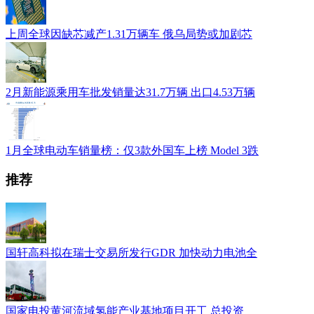
上周全球因缺芯减产1.31万辆车 俄乌局势或加剧芯
2月新能源乘用车批发销量达31.7万辆 出口4.53万辆
1月全球电动车销量榜：仅3款外国车上榜 Model 3跌
推荐
国轩高科拟在瑞士交易所发行GDR 加快动力电池全
国家电投黄河流域氢能产业基地项目开工 总投资