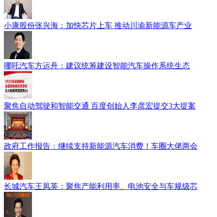
小康股份张兴海：加快芯片上车 推动川渝新能源车产业
哪吒汽车方运舟：建议统筹建设智能汽车操作系统生态
聚焦自动驾驶和智能交通 百度创始人李彦宏提交3大提案
政府工作报告：继续支持新能源汽车消费！车圈大佬两会
长城汽车王凤英：聚焦产能利用率、电池安全与车规级芯