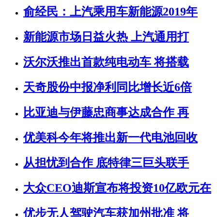
俞经民：上汽乘用车新能源2019年
新能源市场日益火热 上汽通用打
沃尔沃推出首款纯电动车 将搭载
天奇股份中报净利同比增长近6倍
比亚迪与伊藤忠商事达成合作 再
优美科今年将推出新一代电池回收
从担忧到合作 底特律三巨头联手
大众CEO迪斯宣布将投资10亿欧元在
优步无人驾驶汽车获加州批准 将