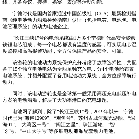
线，具备会议、接待、婚宴、表演等活动功能。
宁德时代是国内首家通过中国船级社（CCS）最新检测指
南《纯电池动力船舶检验指南》认证（包括电芯、电池包、电
池管理系统）的动力电池企业。
“长江三峡1”号的电池系统由1万多个宁德时代高安全磷酸
铁锂电芯组成，每一个电芯都设有温度传感器，可实现电芯温
度监控和高温报警功能，全方位保障产品的安全、可靠。
该游轮的电池动力系统保护充分考虑了故障选择性，共配
备了15个独立电池电站为全船单独充放电，分4个电池舱布置
电池系统，并额外配置了备用电池动力系统，全方位保障航行
动力。
同时，该电动游轮也是全球第一艘采用高压充电低压补电
方案的电动船舶，解决了大功率港口的充电难题。
电池网了解到，除了“长江三峡1”号，2019年以来，宁德
时代已为“海巡12909”、“观鱼号”、苏州古城河观光游船、“深
海01”、“大湾区一号”、“闽江之星”、珠江游轮、“智
飞”号、“中山大学号”等多艘电动船舶配套动力电池。