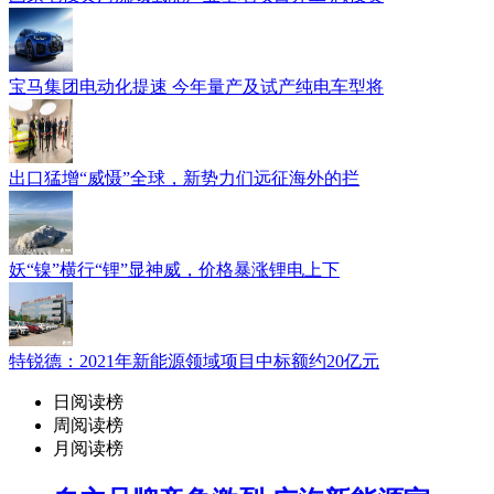
宝马集团电动化提速 今年量产及试产纯电车型将
出口猛增“威慑”全球，新势力们远征海外的拦
妖“镍”横行“锂”显神威，价格暴涨锂电上下
特锐德：2021年新能源领域项目中标额约20亿元
日阅读榜
周阅读榜
月阅读榜