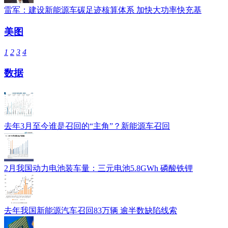
雷军：建设新能源车碳足迹核算体系 加快大功率快充基
美图
1
2
3
4
数据
去年3月至今谁是召回的“主角”？新能源车召回
2月我国动力电池装车量：三元电池5.8GWh 磷酸铁锂
去年我国新能源汽车召回83万辆 逾半数缺陷线索