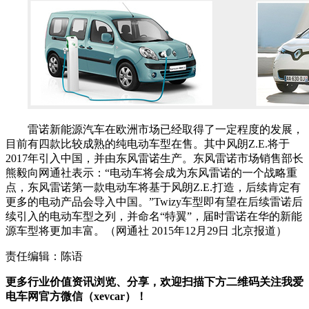
雷诺新能源汽车在欧洲市场已经取得了一定程度的发展，
目前有四款比较成熟的纯电动车型在售。其中风朗Z.E.将于
2017年引入中国，并由东风雷诺生产。东风雷诺市场销售部长
熊毅向网通社表示：“电动车将会成为东风雷诺的一个战略重
点，东风雷诺第一款电动车将基于风朗Z.E.打造，后续肯定有
更多的电动产品会导入中国。”Twizy车型即有望在后续雷诺后
续引入的电动车型之列，并命名“特翼”，届时雷诺在华的新能
源车型将更加丰富。（网通社 2015年12月29日 北京报道）
责任编辑：陈语
更多行业价值资讯浏览、分享，欢迎扫描下方二维码关注我爱
电车网官方微信（xevcar）！