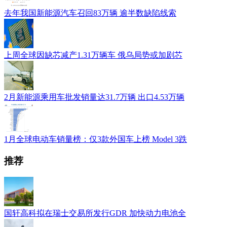
去年我国新能源汽车召回83万辆 逾半数缺陷线索
上周全球因缺芯减产1.31万辆车 俄乌局势或加剧芯
2月新能源乘用车批发销量达31.7万辆 出口4.53万辆
1月全球电动车销量榜：仅3款外国车上榜 Model 3跌
推荐
国轩高科拟在瑞士交易所发行GDR 加快动力电池全