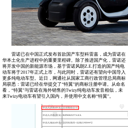
雷诺已在中国正式发布首款国产车型科雷嘉，成为雷诺在
华本土化生产进程中的重要里程碑。除了推进国产化，雷诺还
将开发中国的新能源市场，基于雷诺风朗Z.E.打造的国产纯电
动车将于2017年正式上市，与此同时，雷诺还有望向中国导入
更多纯电动车型。近日，网通社从国家工商行政管理总局商标
局获悉：雷诺已经在华提交了“特翼”的商标注册申请。从命名
看，“特翼”与雷诺在海外销售的Twizy纯电动车发音相似，未
来Twizy电动车有望引入国内，并使用中文名称“特翼”。