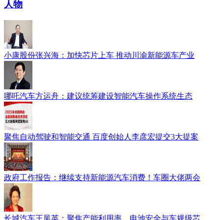
人物
小康股份张兴海：加快芯片上车 推动川渝新能源车产业
哪吒汽车方运舟：建议统筹建设智能汽车操作系统生态
聚焦自动驾驶和智能交通 百度创始人李彦宏提交3大提案
政府工作报告：继续支持新能源汽车消费！车圈大佬两会
长城汽车王凤英：聚焦产能利用率、电池安全与车规级芯