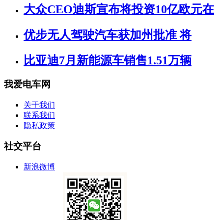
大众CEO迪斯宣布将投资10亿欧元在
优步无人驾驶汽车获加州批准 将
比亚迪7月新能源车销售1.51万辆
我爱电车网
关于我们
联系我们
隐私政策
社交平台
新浪微博