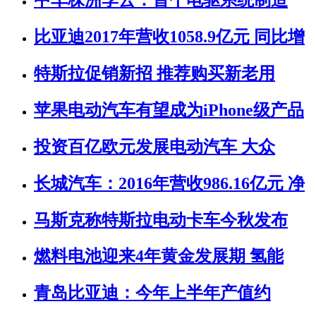
中车株洲李云：首个电驱系统制造
比亚迪2017年营收1058.9亿元 同比增
特斯拉促销新招 推荐购买新老用
苹果电动汽车有望成为iPhone级产品
投资百亿欧元发展电动汽车 大众
长城汽车：2016年营收986.16亿元 净
马斯克称特斯拉电动卡车今秋发布
燃料电池迎来4年黄金发展期 氢能
青岛比亚迪：今年上半年产值约