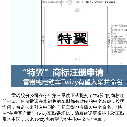
雷诺股份公司在今年第三季度正式提交了“特翼”的商标注
册申请。目前雷诺在华销售的车型都有对应的中文名称，按照
惯例，雷诺未来引入中国的全新车型也有望以中文命名。“特
翼”在发音方面与Twizy车型很相似，随着雷诺更多纯电动车型
引入中国，未来Twizy也有望入华并取中文名“特翼”。