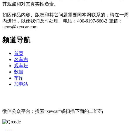
其观点和对其真实性负责。
如因作品内容、版权和其它问题需要同本网联系的，请在一周
内进行，以便我们及时处理。电话：400-6197-660-2 邮箱：
news@xevcar.com
频道导航
首页
名车志
观车坛
数据
车库
加电站
微信公众平台：搜索“xevcar”或扫描下面的二维码