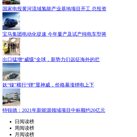
国家电投黄河流域氢能产业基地项目开工 总投资
宝马集团电动化提速 今年量产及试产纯电车型将
出口猛增“威慑”全球，新势力们远征海外的拦
妖“镍”横行“锂”显神威，价格暴涨锂电上下
特锐德：2021年新能源领域项目中标额约20亿元
日阅读榜
周阅读榜
月阅读榜