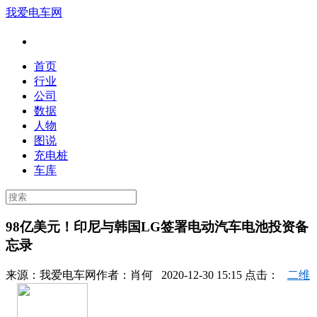
我爱电车网
首页
行业
公司
数据
人物
图说
充电桩
车库
98亿美元！印尼与韩国LG签署电动汽车电池投资备
忘录
来源：
我爱电车网
作者：
肖何
2020-12-30 15:15 点击：
二维