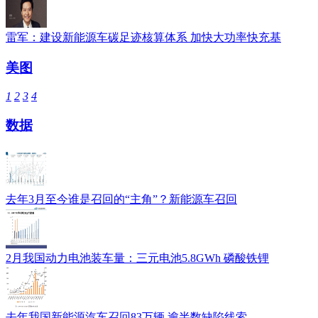
雷军：建设新能源车碳足迹核算体系 加快大功率快充基
美图
1
2
3
4
数据
去年3月至今谁是召回的“主角”？新能源车召回
2月我国动力电池装车量：三元电池5.8GWh 磷酸铁锂
去年我国新能源汽车召回83万辆 逾半数缺陷线索