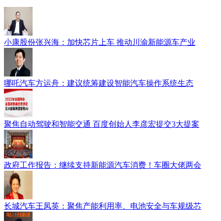
小康股份张兴海：加快芯片上车 推动川渝新能源车产业
哪吒汽车方运舟：建议统筹建设智能汽车操作系统生态
聚焦自动驾驶和智能交通 百度创始人李彦宏提交3大提案
政府工作报告：继续支持新能源汽车消费！车圈大佬两会
长城汽车王凤英：聚焦产能利用率、电池安全与车规级芯