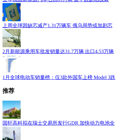
上周全球因缺芯减产1.31万辆车 俄乌局势或加剧芯
2月新能源乘用车批发销量达31.7万辆 出口4.53万辆
1月全球电动车销量榜：仅3款外国车上榜 Model 3跌
推荐
国轩高科拟在瑞士交易所发行GDR 加快动力电池全