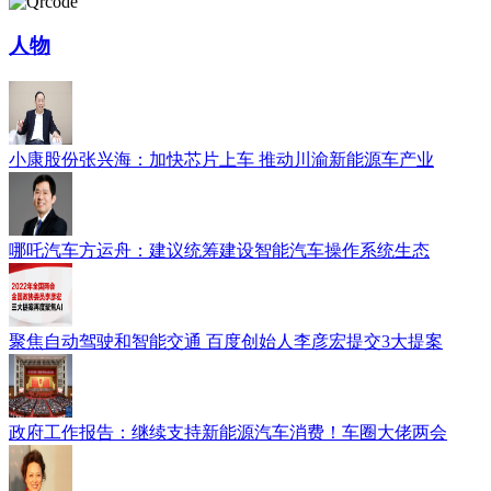
人物
小康股份张兴海：加快芯片上车 推动川渝新能源车产业
哪吒汽车方运舟：建议统筹建设智能汽车操作系统生态
聚焦自动驾驶和智能交通 百度创始人李彦宏提交3大提案
政府工作报告：继续支持新能源汽车消费！车圈大佬两会