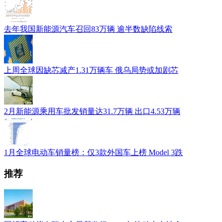
去年我国新能源汽车召回83万辆 逾半数缺陷线索
上周全球因缺芯减产1.31万辆车 俄乌局势或加剧芯
2月新能源乘用车批发销量达31.7万辆 出口4.53万辆
1月全球电动车销量榜：仅3款外国车上榜 Model 3跌
推荐