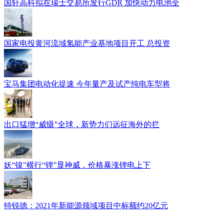
国轩高科拟在瑞士交易所发行GDR 加快动力电池全
国家电投黄河流域氢能产业基地项目开工 总投资
宝马集团电动化提速 今年量产及试产纯电车型将
出口猛增“威慑”全球，新势力们远征海外的拦
妖“镍”横行“锂”显神威，价格暴涨锂电上下
特锐德：2021年新能源领域项目中标额约20亿元