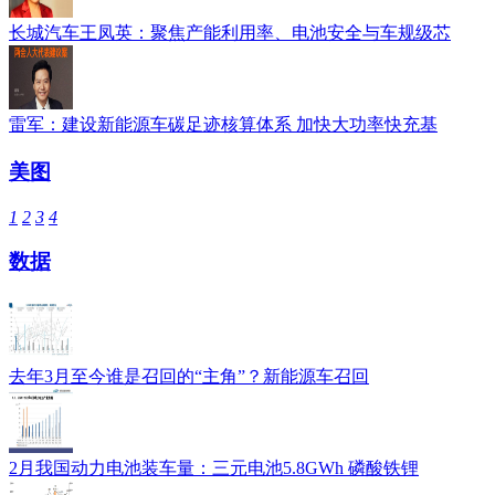
长城汽车王凤英：聚焦产能利用率、电池安全与车规级芯
雷军：建设新能源车碳足迹核算体系 加快大功率快充基
美图
1
2
3
4
数据
去年3月至今谁是召回的“主角”？新能源车召回
2月我国动力电池装车量：三元电池5.8GWh 磷酸铁锂