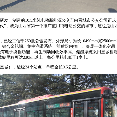
司研发、制造的10.5米纯电动新能源公交车向晋城市公交公司正
时代”，成为山西省第一个推广使用纯电动公交的城市，这也是山
已经工信部260批公告发布。外形尺寸为长10490mm宽2500m
器、铝合金轮辋、集中润滑系统、前后双内摆门、冷暖一体化空
，独有电子换挡功能，再生制动回收效率高。储能系统采用皇城相
电续驶里程可达230km以上，每公里耗电低于1度电。
城），途经24个站点，单程全长9.5公里。