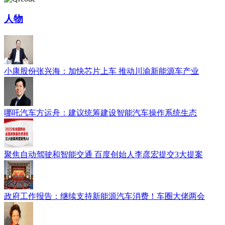
人物
小康股份张兴海：加快芯片上车 推动川渝新能源车产业
哪吒汽车方运舟：建议统筹建设智能汽车操作系统生态
聚焦自动驾驶和智能交通 百度创始人李彦宏提交3大提案
政府工作报告：继续支持新能源汽车消费！车圈大佬两会