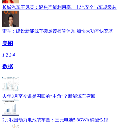
长城汽车王凤英：聚焦产能利用率、电池安全与车规级芯
雷军：建设新能源车碳足迹核算体系 加快大功率快充基
美图
1
2
3
4
数据
去年3月至今谁是召回的“主角”？新能源车召回
2月我国动力电池装车量：三元电池5.8GWh 磷酸铁锂