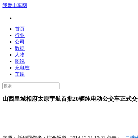
我爱电车网
首页
行业
公司
数据
人物
图说
充电桩
车库
山西皇城相府太原宇航首批20辆纯电动公交车正式交
来源：
新华网
作者：
综合报道
2014-12-31 10:21 点击：
二维