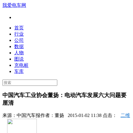
我爱电车网
首页
行业
公司
数据
人物
图说
充电桩
车库
中国汽车工业协会董扬：电动汽车发展六大问题要
厘清
来源：
中国汽车报
作者：
董扬
2015-01-02 11:38 点击：
二维