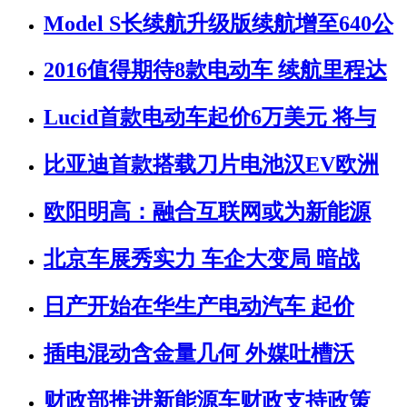
Model S长续航升级版续航增至640公
2016值得期待8款电动车 续航里程达
Lucid首款电动车起价6万美元 将与
比亚迪首款搭载刀片电池汉EV欧洲
欧阳明高：融合互联网或为新能源
北京车展秀实力 车企大变局 暗战
日产开始在华生产电动汽车 起价
插电混动含金量几何 外媒吐槽沃
财政部推进新能源车财政支持政策