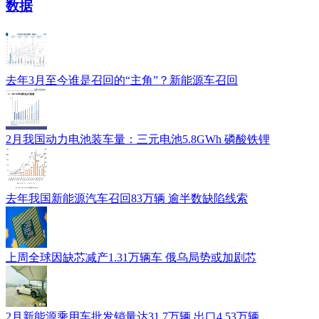
数据
去年3月至今谁是召回的“主角”？新能源车召回
2月我国动力电池装车量：三元电池5.8GWh 磷酸铁锂
去年我国新能源汽车召回83万辆 逾半数缺陷线索
上周全球因缺芯减产1.31万辆车 俄乌局势或加剧芯
2月新能源乘用车批发销量达31.7万辆 出口4.53万辆