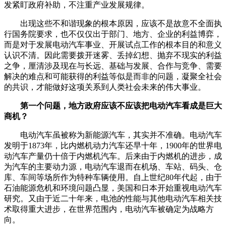
发紧盯政府补助，不注重产业发展规律。
出现这些不和谐现象的根本原因，应该不是故意不全面执
行国务院要求，也不仅仅出于部门、地方、企业的利益博弈，
而是对于发展电动汽车事业、开展试点工作的根本目的和意义
认识不清。因此需要拨开迷雾、丢掉幻想、抛弃不现实的利益
之争，厘清涉及现在与长远、基础与发展、合作与竞争、需要
解决的难点和可能获得的利益等似是而非的问题，凝聚全社会
的共识，才能做好这项关系到人类社会未来的伟大事业。
第一个问题，地方政府应该不应该把电动汽车看成是巨大
商机？
电动汽车虽被称为新能源汽车，其实并不准确。电动汽车
发明于1873年，比内燃机动力汽车还早十年，1900年的世界电
动汽车产量仍十倍于内燃机汽车。后来由于内燃机的进步，成
为汽车的主要动力源，电动汽车退而在机场、车站、码头、仓
库、车间等场所作为特种车辆使用。自上世纪80年代起，由于
石油能源危机和环境问题凸显，美国和日本开始重视电动汽车
研究。又由于近二十年来，电池的性能与其他电动汽车相关技
术取得重大进步，在世界范围内，电动汽车被确定为战略方
向。