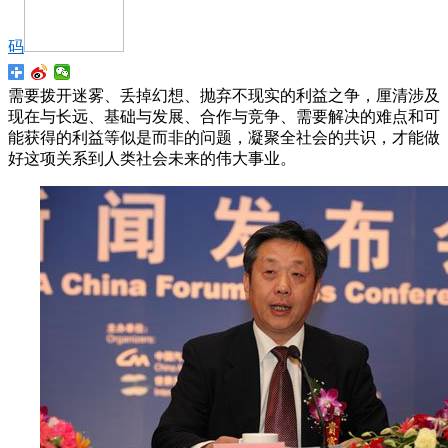
码
需要拨开迷雾、丢掉幻想、抛弃不现实的利益之争，厘清涉及
现在与长远、基础与发展、合作与竞争、需要解决的难点和可
能获得的利益等似是而非的问题，凝聚全社会的共识，才能做
好这项关系到人类社会未来的伟大事业。