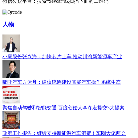
微信公众平台：搜索“xevcar”或扫描下面的二维码
人物
小康股份张兴海：加快芯片上车 推动川渝新能源车产业
哪吒汽车方运舟：建议统筹建设智能汽车操作系统生态
聚焦自动驾驶和智能交通 百度创始人李彦宏提交3大提案
政府工作报告：继续支持新能源汽车消费！车圈大佬两会