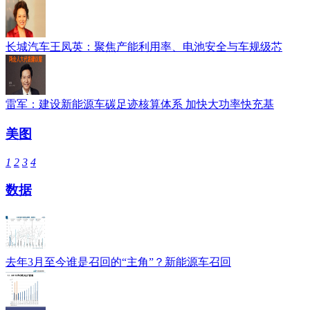
长城汽车王凤英：聚焦产能利用率、电池安全与车规级芯
雷军：建设新能源车碳足迹核算体系 加快大功率快充基
美图
1
2
3
4
数据
去年3月至今谁是召回的“主角”？新能源车召回