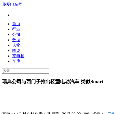
我爱电车网
首页
行业
公司
数据
人物
图说
充电桩
车库
瑞典公司与西门子推出轻型电动汽车 类似Smart
来源：
中关村在线
作者：
常启蒙
2017-03-23 10:01 点击：
二