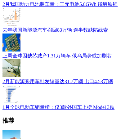
2月我国动力电池装车量：三元电池5.8GWh 磷酸铁锂
去年我国新能源汽车召回83万辆 逾半数缺陷线索
上周全球因缺芯减产1.31万辆车 俄乌局势或加剧芯
2月新能源乘用车批发销量达31.7万辆 出口4.53万辆
1月全球电动车销量榜：仅3款外国车上榜 Model 3跌
推荐