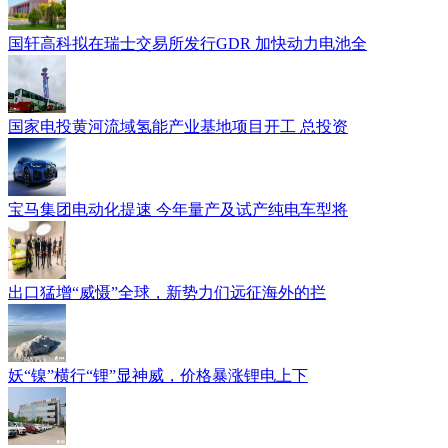
国轩高科拟在瑞士交易所发行GDR 加快动力电池全
国家电投黄河流域氢能产业基地项目开工 总投资
宝马集团电动化提速 今年量产及试产纯电车型将
出口猛增“威慑”全球，新势力们远征海外的拦
妖“镍”横行“锂”显神威，价格暴涨锂电上下