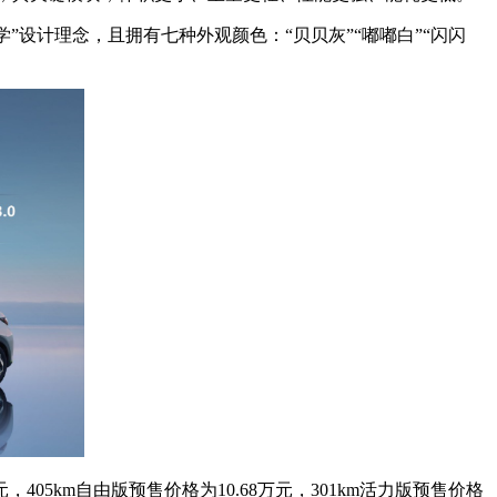
”设计理念，且拥有七种外观颜色：“贝贝灰”“嘟嘟白”“闪闪
，405km自由版预售价格为10.68万元，301km活力版预售价格