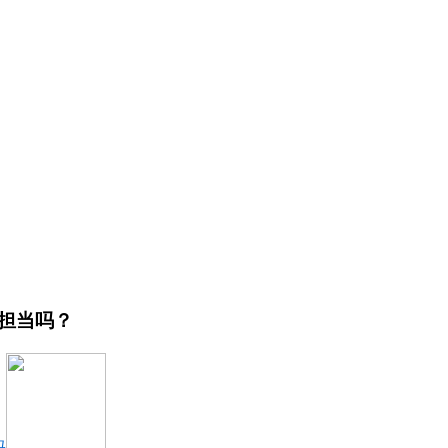
担当吗？
码