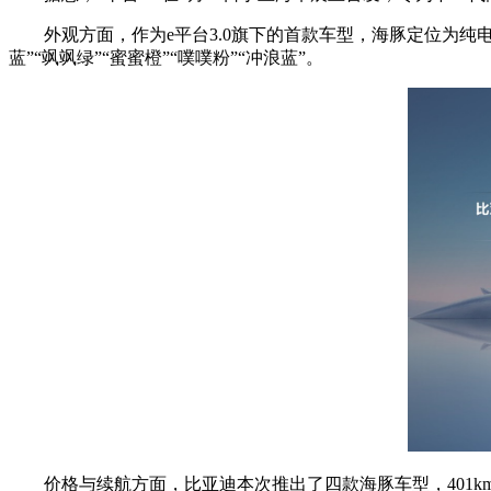
外观方面，作为e平台3.0旗下的首款车型，海豚定位为纯
蓝”“飒飒绿”“蜜蜜橙”“噗噗粉”“冲浪蓝”。
价格与续航方面，比亚迪本次推出了四款海豚车型，401km骑士