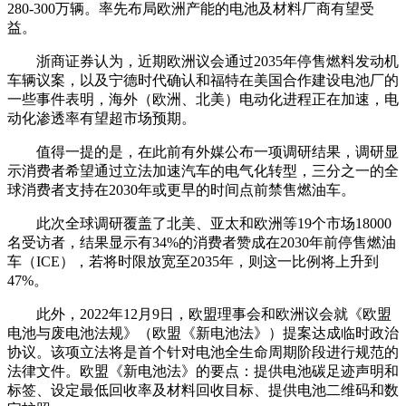
280-300万辆。率先布局欧洲产能的电池及材料厂商有望受
益。
浙商证券认为，近期欧洲议会通过2035年停售燃料发动机
车辆议案，以及宁德时代确认和福特在美国合作建设电池厂的
一些事件表明，海外（欧洲、北美）电动化进程正在加速，电
动化渗透率有望超市场预期。
值得一提的是，在此前有外媒公布一项调研结果，调研显
示消费者希望通过立法加速汽车的电气化转型，三分之一的全
球消费者支持在2030年或更早的时间点前禁售燃油车。
此次全球调研覆盖了北美、亚太和欧洲等19个市场18000
名受访者，结果显示有34%的消费者赞成在2030年前停售燃油
车（ICE），若将时限放宽至2035年，则这一比例将上升到
47%。
此外，2022年12月9日，欧盟理事会和欧洲议会就《欧盟
电池与废电池法规》（欧盟《新电池法》）提案达成临时政治
协议。该项立法将是首个针对电池全生命周期阶段进行规范的
法律文件。欧盟《新电池法》的要点：提供电池碳足迹声明和
标签、设定最低回收率及材料回收目标、提供电池二维码和数