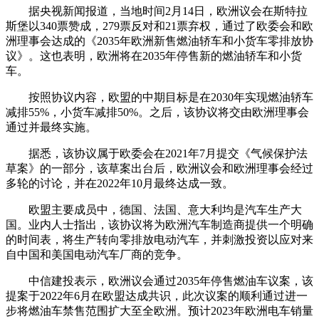
据央视新闻报道，当地时间2月14日，欧洲议会在斯特拉
斯堡以340票赞成，279票反对和21票弃权，通过了欧委会和欧
洲理事会达成的《2035年欧洲新售燃油轿车和小货车零排放协
议》。这也表明，欧洲将在2035年停售新的燃油轿车和小货
车。
按照协议内容，欧盟的中期目标是在2030年实现燃油轿车
减排55%，小货车减排50%。之后，该协议将交由欧洲理事会
通过并最终实施。
据悉，该协议属于欧委会在2021年7月提交《气候保护法
草案》的一部分，该草案出台后，欧洲议会和欧洲理事会经过
多轮的讨论，并在2022年10月最终达成一致。
欧盟主要成员中，德国、法国、意大利均是汽车生产大
国。业内人士指出，该协议将为欧洲汽车制造商提供一个明确
的时间表，将生产转向零排放电动汽车，并刺激投资以应对来
自中国和美国电动汽车厂商的竞争。
中信建投表示，欧洲议会通过2035年停售燃油车议案，该
提案于2022年6月在欧盟达成共识，此次议案的顺利通过进一
步将燃油车禁售范围扩大至全欧洲。预计2023年欧洲电车销量