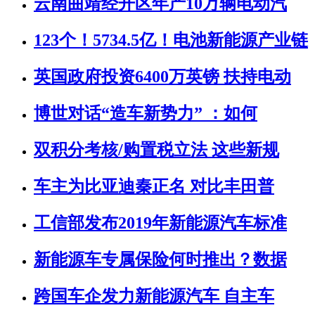
云南曲靖经开区年产10万辆电动汽
123个！5734.5亿！电池新能源产业链
英国政府投资6400万英镑 扶持电动
博世对话“造车新势力” ：如何
双积分考核/购置税立法 这些新规
车主为比亚迪秦正名 对比丰田普
工信部发布2019年新能源汽车标准
新能源车专属保险何时推出？数据
跨国车企发力新能源汽车 自主车