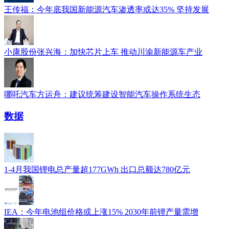
王传福：今年底我国新能源汽车渗透率或达35% 坚持发展
小康股份张兴海：加快芯片上车 推动川渝新能源车产业
哪吒汽车方运舟：建议统筹建设智能汽车操作系统生态
数据
1-4月我国锂电总产量超177GWh 出口总额达780亿元
IEA：今年电池组价格或上涨15% 2030年前锂产量需增