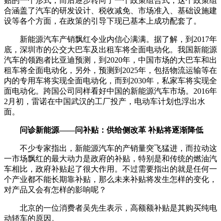
贴的一个形式，而后逐步转向了一个政策组合式，这个政策组
合涵盖了汽车的研发设计、税收减免、市场准入、基础设施建
设等各个方面，在政策的引导下现已基本上成功配套了。
新能源汽车产销飘红令业内信心满满。据了解，到2017年
底，深圳市的公交大巴车及出租车将全面电动化。我国新能源
汽车的领跑者比亚迪预测，到2020年，中国市场的大巴车和出
租车将全面电动化，另外，预测到2025年，包括物流运输等在
内的专用车将实现全面电动化，而到2030年，私家车将实现全
面电动化。跨国公司同样看好中国的新能源汽车市场。2016年
2月初，雷诺在中国武汉的工厂投产，电动车计划也浮出水
面。
问诊新能源——问补贴：供给侧改革 补贴将逐渐降低
不少专家指出，新能源汽车的产销量突飞猛进，而拉动这
一市场飘红的最大动力是政府的补贴，特别是和传统的燃油汽
车相比，政府补贴起了很大作用。不过需要指出的就是任何一
个产业都不能长期靠补贴，那么未来补贴将发生怎样的变化，
对产品又会有怎样的影响呢？
北京的一位消费者吴先生表示，高额额补贴是其购买纯电
动轿车的原因。