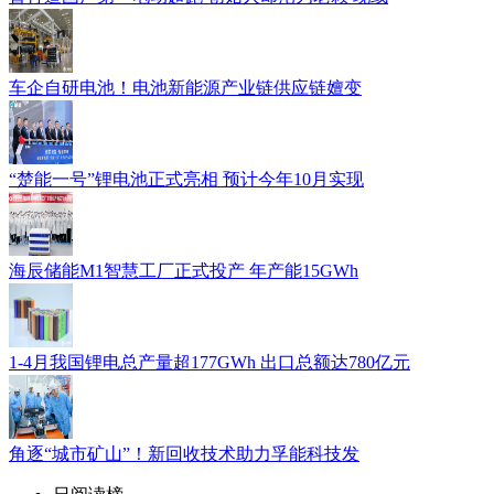
车企自研电池！电池新能源产业链供应链嬗变
“楚能一号”锂电池正式亮相 预计今年10月实现
海辰储能M1智慧工厂正式投产 年产能15GWh
1-4月我国锂电总产量超177GWh 出口总额达780亿元
角逐“城市矿山”！新回收技术助力孚能科技发