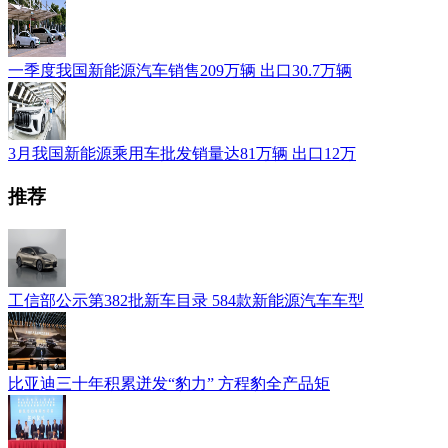
一季度我国新能源汽车销售209万辆 出口30.7万辆
3月我国新能源乘用车批发销量达81万辆 出口12万
推荐
工信部公示第382批新车目录 584款新能源汽车车型
比亚迪三十年积累迸发“豹力” 方程豹全产品矩