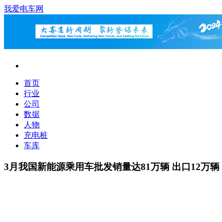
我爱电车网
首页
行业
公司
数据
人物
充电桩
车库
3月我国新能源乘用车批发销量达81万辆 出口12万辆