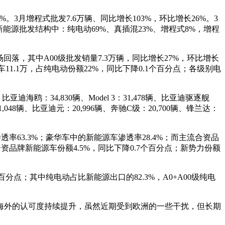
2%。3月增程式批发7.6万辆、同比增长103%，环比增长26%。3
年新能源批发结构中：纯电动69%、真插混23%、增程式8%，增程
场回落，其中A00级批发销量7.3万辆，同比增长27%，环比增长
11.1万，占纯电动份额22%，同比下降0.1个百分点；各级别电
亚迪海鸥：34,830辆、Model 3：31,478辆、比亚迪驱逐舰
：21,048辆、比亚迪元：20,996辆、奔驰C级：20,700辆、锋兰达：
透率63.3%；豪华车中的新能源车渗透率28.4%；而主流合资品
资品牌新能源车份额4.5%，同比下降0.7个百分点；新势力份额
个百分点；其中纯电动占比新能源出口的82.3%，A0+A00级纯电
海外的认可度持续提升，虽然近期受到欧洲的一些干扰，但长期