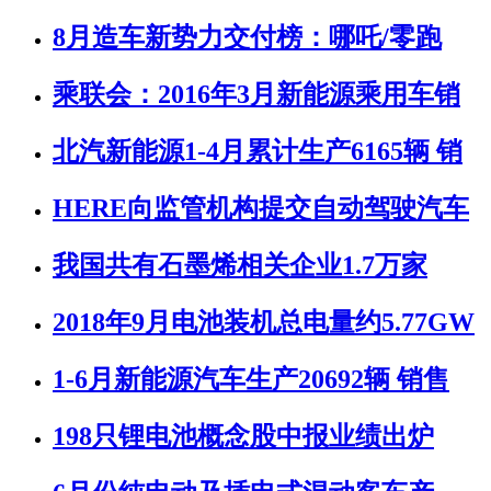
8月造车新势力交付榜：哪吒/零跑
乘联会：2016年3月新能源乘用车销
北汽新能源1-4月累计生产6165辆 销
HERE向监管机构提交自动驾驶汽车
我国共有石墨烯相关企业1.7万家
2018年9月电池装机总电量约5.77GW
1-6月新能源汽车生产20692辆 销售
198只锂电池概念股中报业绩出炉