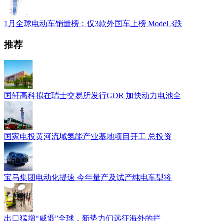
1月全球电动车销量榜：仅3款外国车上榜 Model 3跌
推荐
国轩高科拟在瑞士交易所发行GDR 加快动力电池全
国家电投黄河流域氢能产业基地项目开工 总投资
宝马集团电动化提速 今年量产及试产纯电车型将
出口猛增“威慑”全球，新势力们远征海外的拦