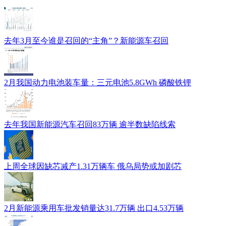
去年3月至今谁是召回的“主角”？新能源车召回
2月我国动力电池装车量：三元电池5.8GWh 磷酸铁锂
去年我国新能源汽车召回83万辆 逾半数缺陷线索
上周全球因缺芯减产1.31万辆车 俄乌局势或加剧芯
2月新能源乘用车批发销量达31.7万辆 出口4.53万辆