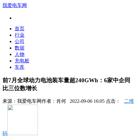
我爱电车网
首页
行业
公司
数据
人物
充电桩
车库
前7月全球动力电池装车量超240GWh：6家中企同
比三位数增长
来源：
我爱电车网
作者：
肖何
2022-09-06 16:05 点击：
二维
码