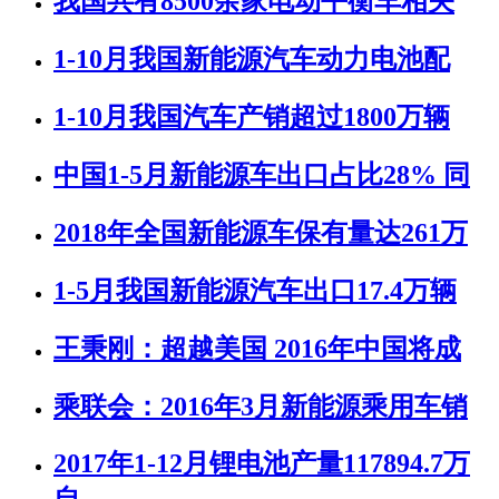
我国共有8500余家电动平衡车相关
1-10月我国新能源汽车动力电池配
1-10月我国汽车产销超过1800万辆
中国1-5月新能源车出口占比28% 同
2018年全国新能源车保有量达261万
1-5月我国新能源汽车出口17.4万辆
王秉刚：超越美国 2016年中国将成
乘联会：2016年3月新能源乘用车销
2017年1-12月锂电池产量117894.7万