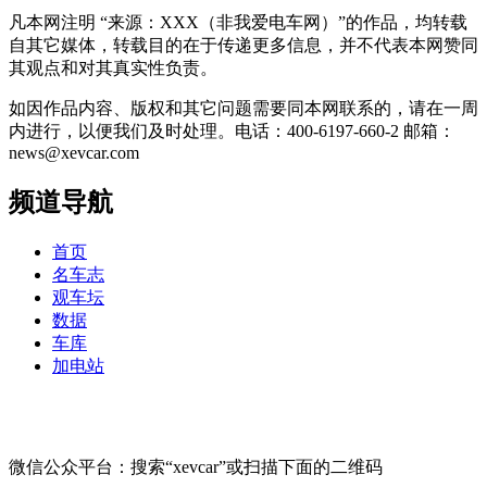
凡本网注明 “来源：XXX（非我爱电车网）”的作品，均转载
自其它媒体，转载目的在于传递更多信息，并不代表本网赞同
其观点和对其真实性负责。
如因作品内容、版权和其它问题需要同本网联系的，请在一周
内进行，以便我们及时处理。电话：400-6197-660-2 邮箱：
news@xevcar.com
频道导航
首页
名车志
观车坛
数据
车库
加电站
微信公众平台：搜索“xevcar”或扫描下面的二维码