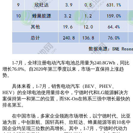
1-7月，全球注册电动汽车电池总用量为240.8GWh，同比
增长76.0%。自2020年第三季度以来，市场一直保持上涨趋
势。
具体来看，1-7月，销售电动汽车（BEV、PHEV、
HEV）的全球电池使用量排名中，宁德时代和LG能源解决方
案保持第一和第二的位置，而SK-On在韩系三强中增长最快的
排名第五。
在中国市场，多家企业领跑市场增长，以宁德时代、比亚
迪为首，中创新航、国轩高科、欣旺达、蜂巢能源等前10名中
国企业均呈现三位数的高增长。其中，1-7月，宁德时代动力