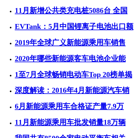
11月新增公共类充电桩5086台 全国
EVTank：5月中国锂离子电池出口额
2019年全球广义新能源乘用车销售
2020年哪些新能源客车电池企业能
1至7月全球畅销电动车Top 20榜单揭
深度解读：2016年4月新能源汽车销
6月新能源乘用车合格证产量7.9万
11月新能源乘用车批发销量18万辆