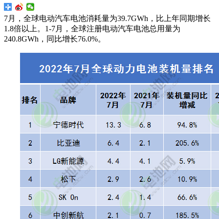
7月，全球电动汽车电池消耗量为39.7GWh，比上年同期增长
1.8倍以上。1-7月，全球注册电动汽车电池总用量为
240.8GWh，同比增长76.0%。