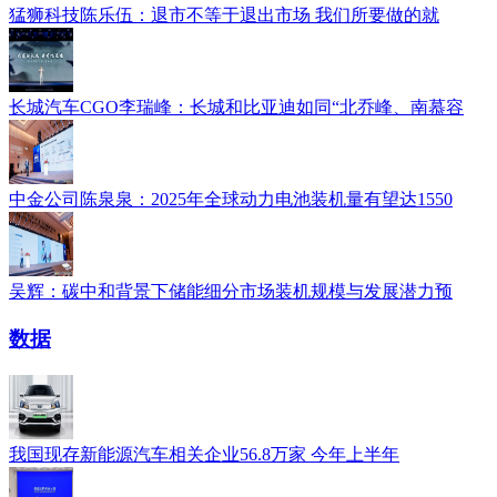
猛狮科技陈乐伍：退市不等于退出市场 我们所要做的就
长城汽车CGO李瑞峰：长城和比亚迪如同“北乔峰、南慕容
中金公司陈泉泉：2025年全球动力电池装机量有望达1550
吴辉：碳中和背景下储能细分市场装机规模与发展潜力预
数据
我国现存新能源汽车相关企业56.8万家 今年上半年