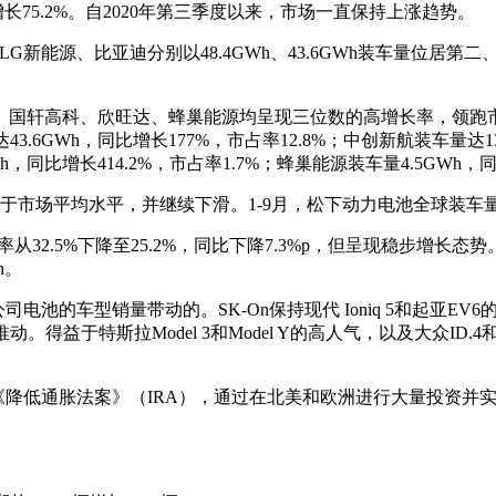
增长75.2%。自2020年第三季度以来，市场一直保持上涨趋势。
LG新能源、比亚迪分别以48.4GWh、43.6GWh装车量位居
、国轩高科、欣旺达、蜂巢能源均呈现三位数的高增长率，领跑市
量达43.6GWh，同比增长177%，市占率12.8%；中创新航装车量达1
Wh，同比增长414.2%，市占率1.7%；蜂巢能源装车量4.5GWh，同
场平均水平，并继续下滑。1-9月，松下动力电池全球装车量达27.
%下降至25.2%，同比下降7.3%p，但呈现稳步增长态势。LG Ener
h。
公司电池的车型销量带动的。SK-On保持现代 Ioniq 5和起亚EV
动。得益于特斯拉Model 3和Model Y的高人气，以及大众ID.4和福特
制定的《降低通胀法案》（IRA），通过在北美和欧洲进行大量投资
。