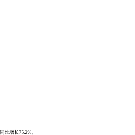
同比增长75.2%。