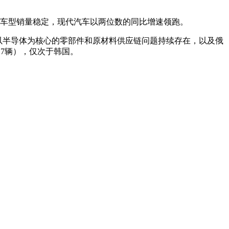
xo车型销量稳定，现代汽车以两位数的同比增速领跑。
滞，以半导体为核心的零部件和原材料供应链问题持续存在，以及俄
27辆），仅次于韩国。