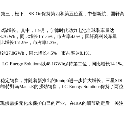
第二、第三，松下、SK On保持第四和第五位置，中创新航、国轩高
场增长。其中，1-9月，宁德时代动力电池全球装车量达
3.7GWh，同比增长151.6%，市占率4.0%；国轩高科装车量
比增长151.9%，市占率1.3%。
8GWh，同比增长4.5%，市占率达8.1%。
gy Solutions以48.1GWh保持第二位，同比增长14.1%。
6的稳定销售，并随着新推出的Ioniq 6进一步扩大增长。三星SDI
野马Mach-E的强劲销售，LG Energy Solutions保持了两位
并实现供需多元化来保护自己的产业。在IRA的细节确定后，关注