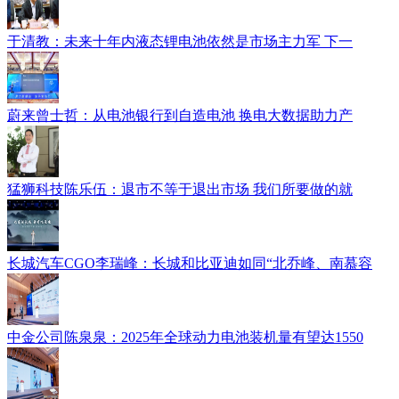
于清教：未来十年内液态锂电池依然是市场主力军 下一
蔚来曾士哲：从电池银行到自造电池 换电大数据助力产
猛狮科技陈乐伍：退市不等于退出市场 我们所要做的就
长城汽车CGO李瑞峰：长城和比亚迪如同“北乔峰、南慕容
中金公司陈泉泉：2025年全球动力电池装机量有望达1550