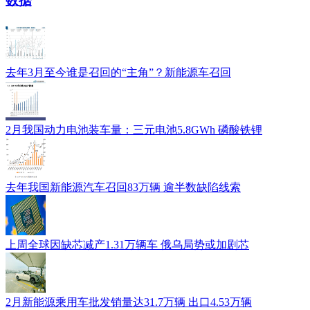
数据
去年3月至今谁是召回的“主角”？新能源车召回
2月我国动力电池装车量：三元电池5.8GWh 磷酸铁锂
去年我国新能源汽车召回83万辆 逾半数缺陷线索
上周全球因缺芯减产1.31万辆车 俄乌局势或加剧芯
2月新能源乘用车批发销量达31.7万辆 出口4.53万辆