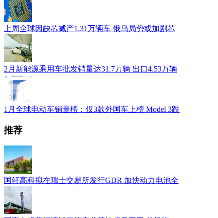
上周全球因缺芯减产1.31万辆车 俄乌局势或加剧芯
2月新能源乘用车批发销量达31.7万辆 出口4.53万辆
1月全球电动车销量榜：仅3款外国车上榜 Model 3跌
推荐
国轩高科拟在瑞士交易所发行GDR 加快动力电池全