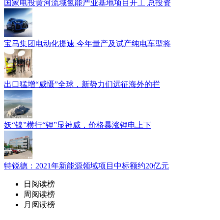
国家电投黄河流域氢能产业基地项目开工 总投资
宝马集团电动化提速 今年量产及试产纯电车型将
出口猛增“威慑”全球，新势力们远征海外的拦
妖“镍”横行“锂”显神威，价格暴涨锂电上下
特锐德：2021年新能源领域项目中标额约20亿元
日阅读榜
周阅读榜
月阅读榜