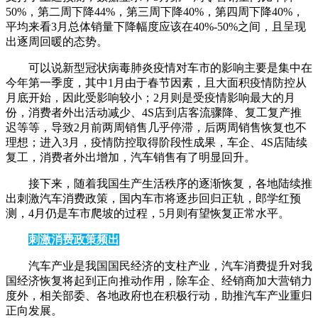
50%，第二周下降44%，第三周下降40%，第四周下降40%，
平均来看3月总体销量下降幅度应该在40%-50%之间，且呈现
出逐周回暖的态势。
可以说新型冠状病毒肺炎疫情对车市的影响主要是集中在
今年第一季度，其中1月由于春节因素，且大面积疫情防控从
月底开始，因此受影响较小；2月则是受疫情影响最大的月
份，消费者外出活动减少、4S店到店客流骤降、复工复产推
迟等等，导致2月前两周销售几乎停滞，后两周销售恢复也不
理想；进入3月，疫情防控取得阶段性成果，车企、4S店陆续
复工，消费者外出增加，汽车销售有了明显回升。
接下来，随着我国生产生活秩序的逐渐恢复，各地陆续推
出刺激汽车消费政策，国内车市将逐步回归正轨，郎学红预
测，4月仍是车市爬坡的过程，5月则有望恢复正常水平。
刺激消费政策频出
汽车产业是我国国民经济的支柱产业，汽车消费提升对我
国经济恢复将起到正向推动作用，除车企、经销商加大营销力
度外，相关部委、各地政府也在积极行动，助推汽车产业重归
正向发展。