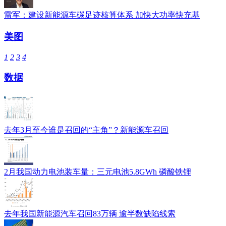
雷军：建设新能源车碳足迹核算体系 加快大功率快充基
美图
1
2
3
4
数据
去年3月至今谁是召回的“主角”？新能源车召回
2月我国动力电池装车量：三元电池5.8GWh 磷酸铁锂
去年我国新能源汽车召回83万辆 逾半数缺陷线索