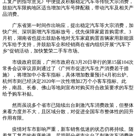
工复产的指导意见》中便提及积极稳定汽车等传统大宗消费，
鼓励汽车限购地区适当增加汽车号牌配额，带动汽车及相关产
品消费。
广东省第一时间作出响应，提出稳定汽车等大宗消费，加
快广州、深圳新增汽车指标放号，优先保障家庭首购需求。3
月初，湖南省也提出鼓励各地对无车家庭购置首辆家用新能源
汽车给予支持，并鼓励车企和经销商在省内组织开展“汽车下
乡”促销活动，加快繁荣二手车市场。
市级政府层面，广州市政府在3月20日举行的第15届104次
常务会议审议原则通过了《广州市促进汽车生产消费若干措
施》，将增加中小客车指标，具体增加数量预计4月初出炉。
杭州市则已经决定2020年一次性增加2万个小客车指标。此
外，南昌、长春、佛山等地则宣布对购买符合政策要求的车型
给予购车补贴。
然而虽说多个省市已陆续出台刺激汽车消费政策，但整体
来看力度并不大，且区域分散，对促进全国车市整体性的回升
作用有限。
疫情对车市影响严重，新车销售低迷的状态仍将持续。随
着复工复产的有序推进，尽管部分省市出台了刺激汽车消费政