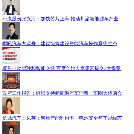
小康股份张兴海：加快芯片上车 推动川渝新能源车产业
哪吒汽车方运舟：建议统筹建设智能汽车操作系统生态
聚焦自动驾驶和智能交通 百度创始人李彦宏提交3大提案
政府工作报告：继续支持新能源汽车消费！车圈大佬两会
长城汽车王凤英：聚焦产能利用率、电池安全与车规级芯