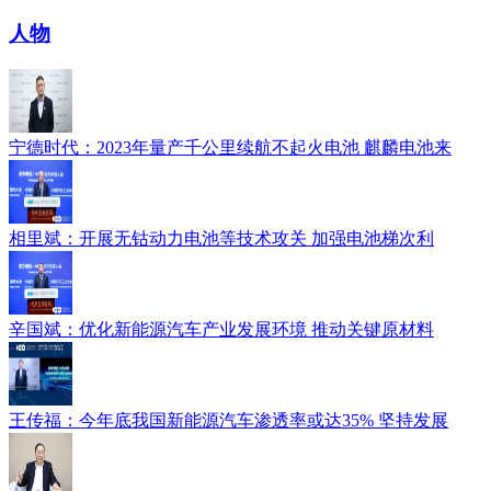
人物
宁德时代：2023年量产千公里续航不起火电池 麒麟电池来
相里斌：开展无钴动力电池等技术攻关 加强电池梯次利
辛国斌：优化新能源汽车产业发展环境 推动关键原材料
王传福：今年底我国新能源汽车渗透率或达35% 坚持发展