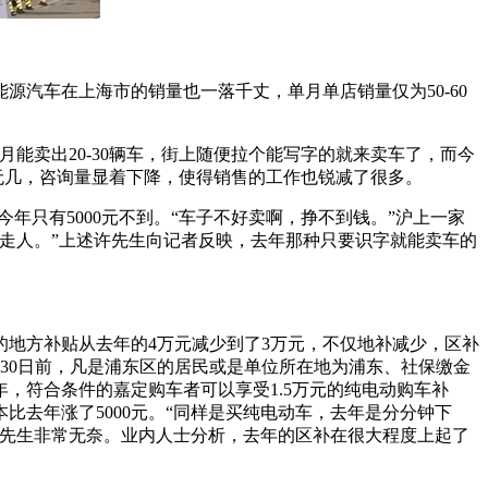
汽车在上海市的销量也一落千丈，单月单店销量仅为50-60
能卖出20-30辆车，街上随便拉个能写字的就来卖车了，而今
无几，咨询量显着下降，使得销售的工作也锐减了很多。
年只有5000元不到。“车子不好卖啊，挣不到钱。”沪上一家
走人。”上述许先生向记者反映，去年那种只要识字就能卖车的
地方补贴从去年的4万元减少到了3万元，不仅地补减少，区补
月30日前，凡是浦东区的居民或是单位所在地为浦东、社保缴金
年，符合条件的嘉定购车者可以享受1.5万元的纯电动购车补
去年涨了5000元。“同样是买纯电动车，去年是分分钟下
许先生非常无奈。业内人士分析，去年的区补在很大程度上起了