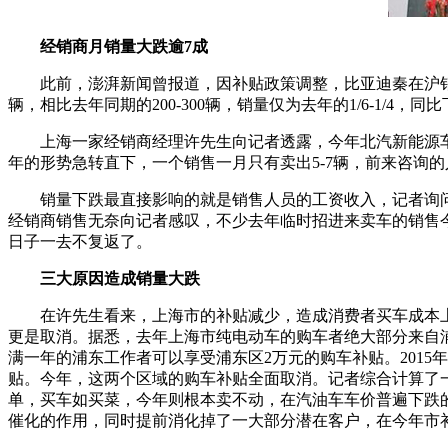
经销商月销量大跌逾7成
此前，澎湃新闻曾报道，因补贴政策调整，比亚迪秦在沪销
辆，相比去年同期的200-300辆，销量仅为去年的1/6-1/4，同
上海一家经销商经理许先生向记者透露，今年北汽新能源车
年的形势急转直下，一个销售一月只有卖出5-7辆，前来咨询
销量下跌最直接影响的就是销售人员的工资收入，记者询问了
经销商销售无奈向记者感叹，不少去年临时招进来卖车的销售
日子一去不复返了。
三大原因造成销量大跌
在许先生看来，上海市的补贴减少，造成消费者买车成本
更是取消。据悉，去年上海市纯电动车的购车者绝大部分来自浦
满一年的浦东工作者可以享受浦东区2万元的购车补贴。2015
贴。今年，这两个区域的购车补贴全面取消。记者综合计算了一
单，买车如买菜，今年则根本卖不动，在汽油车车价普遍下跌
催化的作用，同时提前消化掉了一大部分潜在客户，在今年市