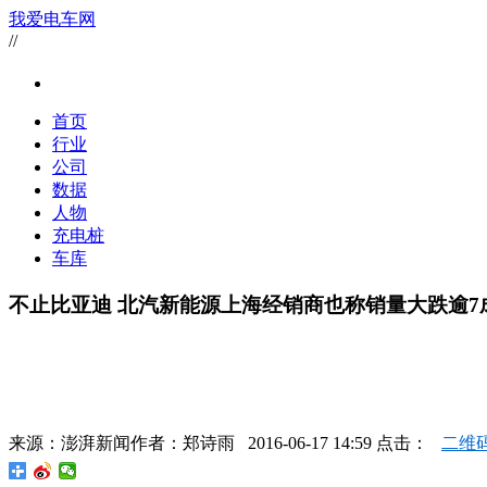
我爱电车网
//
首页
行业
公司
数据
人物
充电桩
车库
不止比亚迪 北汽新能源上海经销商也称销量大跌逾7
来源：
澎湃新闻
作者：
郑诗雨
2016-06-17 14:59 点击：
二维